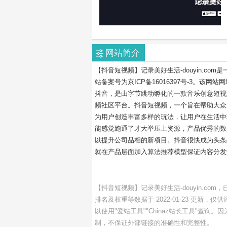
网站简介
【抖音短视频】记录美好生活-douyin.c
站备案号为京ICP备16016397号-3。该网站
抖音，是由字节跳动孵化的一款音乐创意短视频
频社区平台。抖音短视频，一个旨在帮助大众
为用户创造丰富多样的玩法，让用户在生活中
能感觉跑通了才大举压上资源，产品优秀的数
以提升公司品相的新项目。抖音很快成为头条
就在产品层面加入算法推荐模型保证内容分发
【抖音短视频】记录美好生活-douyin.co
排名及权重等数据于 2022-01-23 更
以使用"爱站工具""Chinaz站长工具"查
制，不保证外部链接的准确性和完整性。