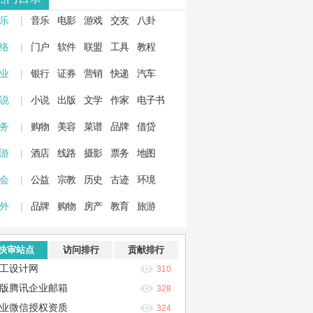
 乐
|
音乐
电影
游戏
交友
八卦
 络
|
门户
软件
联盟
工具
教程
 业
|
银行
证券
营销
快递
汽车
 说
|
小说
出版
文学
作家
电子书
 务
|
购物
美容
菜谱
品牌
借贷
 游
|
酒店
线路
摄影
票务
地图
 会
|
公益
宗教
历史
古迹
环境
 外
|
品牌
购物
房产
教育
旅游
快审站点
访问排行
贡献排行
工设计网
310
版腾讯企业邮箱
328
业微信授权资质
324