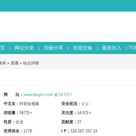
页
网址分类
经验分享
友链交换
最新加入
T
|
|
|
|
|
休闲
»
直播
» 站点详细
网 址：
www.douyin.com
14.5万+
中文名：
抖音短视频
安全状况：
安全
浏览量：
267万+
关注度：
14.5万+
性质：
企业
贡献度：
27
世界排名：
1778
I P：
119.167.157.13