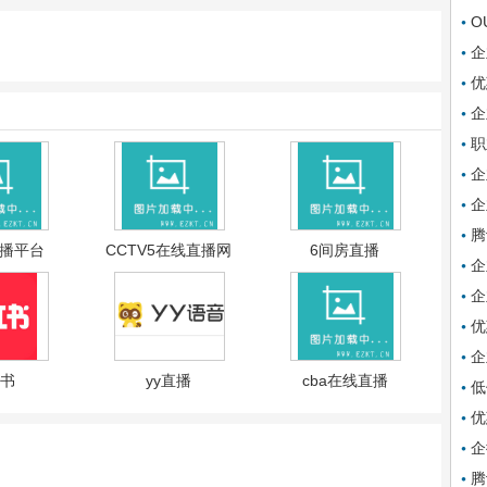
O
企
优
企
职
企
企
腾
直播平台
CCTV5在线直播网
6间房直播
企
企
优
企
书
yy直播
cba在线直播
低
优
企
腾