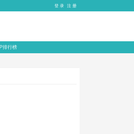
登 录
注 册
OP排行榜