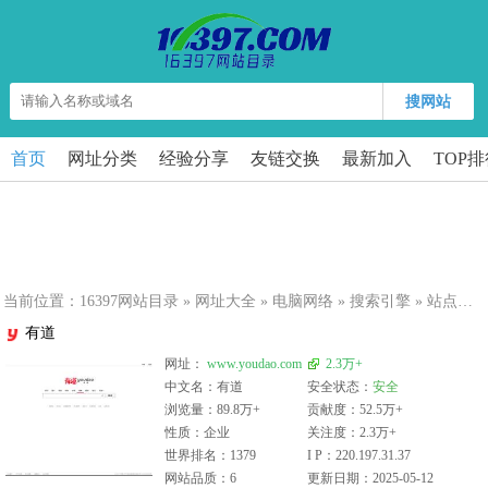
搜网站
首页
网址分类
经验分享
友链交换
最新加入
TOP
当前位置：
16397网站目录
»
网址大全
»
电脑网络
»
搜索引擎
» 站点详细
有道
网址：
www.youdao.com
2.3万+
中文名：有道
安全状态：
安全
浏览量：89.8万+
贡献度：52.5万+
性质：企业
关注度：2.3万+
世界排名：1379
I P：220.197.31.37
网站品质：6
更新日期：2025-05-12