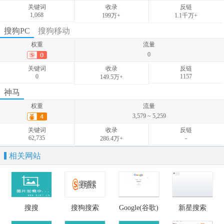
关键词
收录
反链
1,068
199万+
1.1千万+
权重
流量
搜狗PC
搜狗移动
3,108 ~ 3,529
权重
流量
关键词
收录
反链
0
1,889
-
-
关键词
收录
反链
0
1157
149.5万+
权重
流量
神马
0
权重
流量
关键词
收录
反链
3,579 ~ 5,259
0
-
-
关键词
收录
反链
62,735
-
286.4万+
相关网站
搜搜
搜狗搜索
Google(谷歌)
新星搜索