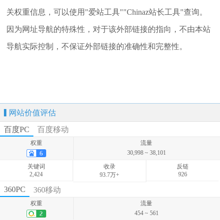
关权重信息，可以使用"爱站工具""Chinaz站长工具"查询。
因为网址导航的特殊性，对于该外部链接的指向，不由本站
导航实际控制，不保证外部链接的准确性和完整性。
网站价值评估
百度PC
百度移动
权重
流量
30,998 ~ 38,101
关键词
收录
反链
2,424
926
93.7万+
权重
流量
360PC
360移动
1,040 ~ 1,538
权重
流量
关键词
收录
反链
454 ~ 561
1,041
-
-