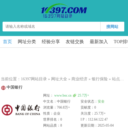
搜网站
首页
网址分类
经验分享
友链交换
最新加入
TOP
当前位置：
16397网站目录
»
网址大全
»
商业经济
»
银行保险
» 站点详细
中国银行
网址：
www.boc.cn
25.7万+
中文名：中国银行
安全状态：
安全
浏览量：766.8万+
贡献度：0
性质：企业
关注度：25.7万+
世界排名：0
I P：112.64.122.47
网站品质：8
更新日期：2025-05-04