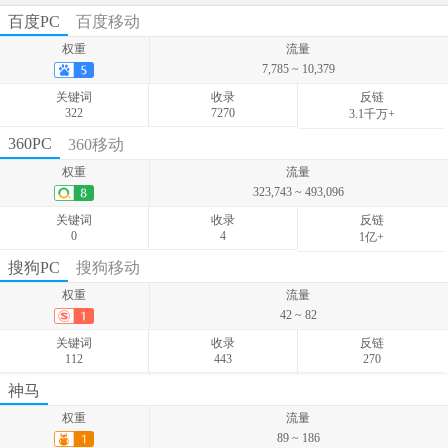
百度PC
百度移动
权重
流量
7,785 ~ 10,379
关键词
收录
反链
322
7270
3.1千万+
权重
流量
360PC
360移动
11 ~ 17
权重
流量
关键词
收录
反链
323,743 ~ 493,096
12
-
-
关键词
收录
反链
0
4
1亿+
权重
流量
搜狗PC
搜狗移动
6,473 ~ 30,189
权重
流量
关键词
收录
反链
42 ~ 82
0
-
-
关键词
收录
反链
112
443
270
权重
流量
神马
18 ~ 28
权重
流量
关键词
收录
反链
89 ~ 186