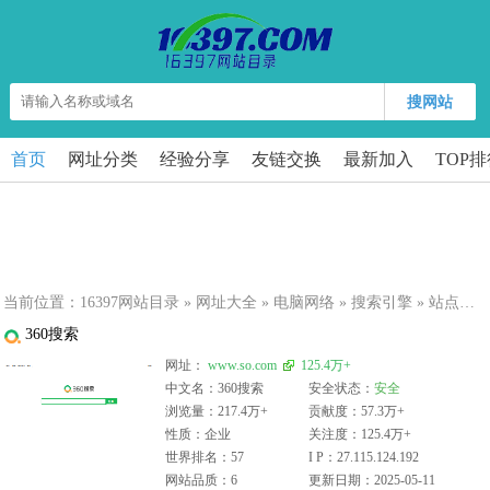
搜网站
首页
网址分类
经验分享
友链交换
最新加入
TOP
当前位置：
16397网站目录
»
网址大全
»
电脑网络
»
搜索引擎
» 站点详细
360搜索
网址：
www.so.com
125.4万+
中文名：360搜索
安全状态：
安全
浏览量：217.4万+
贡献度：57.3万+
性质：企业
关注度：125.4万+
世界排名：57
I P：27.115.124.192
网站品质：6
更新日期：2025-05-11