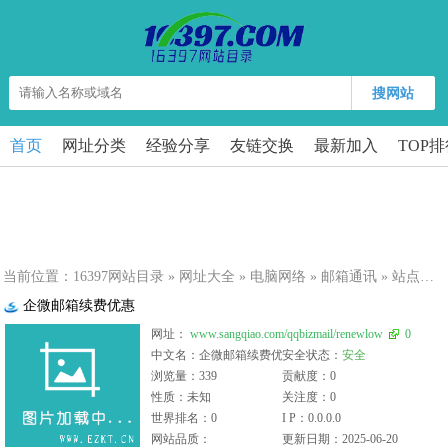
搜网站
首页
网址分类
经验分享
友链交换
最新加入
TOP
当前位置：
16397网站目录
»
网址大全
»
电脑网络
»
邮箱通讯
» 站点详细
企微邮箱续费优惠
网址：
www.sangqiao.com/qqbizmail/renewlow
0
中文名：企微邮箱续费优惠
安全状态：
安全
浏览量：339
贡献度：0
性质：未知
关注度：0
世界排名：0
I P：0.0.0.0
网站品质：
更新日期：2025-06-20