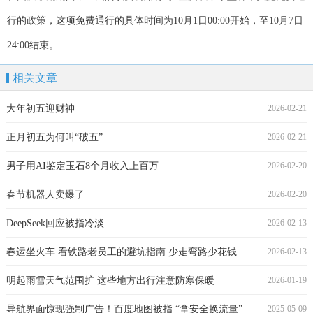
行的政策，这项免费通行的具体时间为10月1日00:00开始，至10月7日
24:00结束。
相关文章
大年初五迎财神
2026-02-21
正月初五为何叫“破五”
2026-02-21
男子用AI鉴定玉石8个月收入上百万
2026-02-20
春节机器人卖爆了
2026-02-20
DeepSeek回应被指冷淡
2026-02-13
春运坐火车 看铁路老员工的避坑指南 少走弯路少花钱
2026-02-13
明起雨雪天气范围扩 这些地方出行注意防寒保暖
2026-01-19
导航界面惊现强制广告！百度地图被指 “拿安全换流量”
2025-05-09