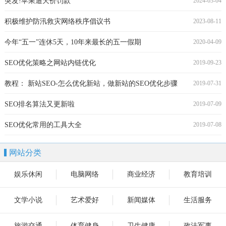
突发!苹果遭天价罚款
2024-03-04
积极维护防汛救灾网络秩序倡议书
2023-08-11
今年“五一”连休5天，10年来最长的五一假期
2020-04-09
SEO优化策略之网站内链优化
2019-09-23
教程： 新站SEO-怎么优化新站，做新站的SEO优化步骤
2019-07-31
SEO排名算法又更新啦
2019-07-09
SEO优化常用的工具大全
2019-07-08
网站分类
娱乐休闲
电脑网络
商业经济
教育培训
文学小说
艺术爱好
新闻媒体
生活服务
旅游交通
体育健身
卫生健康
政法军事