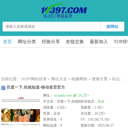
搜网站
首页
网址分类
经验分享
友链交换
最新加入
TOP
当前位置：
16397网站目录
»
网址大全
»
电脑网络
»
搜索引擎
» 站点详细
百度一下,你就知道-移动首页官方
网址：
m.baidu.com
24.2万+
中文名：百度一下,你就知道-移动首页官方
安全状态：
安全
浏览量：4.5亿+
贡献度：1.1亿+
性质：企业
关注度：24.2万+
世界排名：4
I P：110.242.71.103
网站品质：6
更新日期：2025-04-27