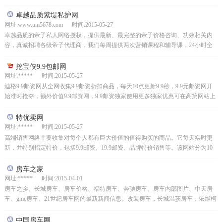
新的产品，让你轻松拿起耙子和便宜的商品，并在网...
卓越品质紫堤私护网
网址:www.um5678.com 时间:2015-05-27
卓越品质的帝子私人网络授权，提供最新、最完整的帝子价格咨询、功效相关内
容，真诚招聘各级帝子代理商，我们每周提供两次营销课程和辅导课，24小时全
天候一对一辅导，欢迎所有权威微企业加入易善娜团队
挖宝侠9.9包邮网
网址:***** 时间:2015-05-27
迪格9.9邮资网从全网收集9.9邮资折扣商品，每天10点更新9.9秒，9.9元邮资网开
始准时抢夺，额外价值9.9邮资网，9.9邮资独家使用更多独家优惠可在高第网站上
获得，价格为9.99美元！[挖...
特优卖网
网址:***** 时间:2015-05-27
高端销售网络主要收集对每个人都有巨大价值的值得购买的商品。它每天实时更
新，并特别指定特价，包括9.9邮资、19.9邮资、品牌特价销售等。该网站分为10
个栏目:女装、男鞋、食品、家居、美容化妆品、...
房车之家
网址:***** 时间:2015-04-01
房车之乡、长城房车、房车价格、福特房车、奔驰房车、房车内部图片、中天房
车、gmc房车、21世纪房车网的最新新闻信息。改装房车，长城温莎房车，依维柯
房车，依维柯房车价格，豪华房车，房车改装，温莎房...
中国房车网