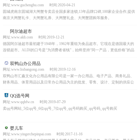
网址:www.guchenghu.com 时间:2020-04-21
固城虎南京固城湖大闸蟹专卖店全国多家连锁,13年品牌口碑,100家企业合作,提供
南京大闸蟹礼卡、大闸蟹礼券、大闸蟹礼盒、大闸蟹团购等服务。
阿尔迪超市
网址:www.aldi.com 时间:2019-12-21
德国阿尔迪超市最初建于1948年，1962年重组为食品超市。它现在是德国最大的
连锁超市。ALDI的口号是“为消费者省钱”，始终坚持“同一产品，更低价格”的品
牌理念奥尔迪斯的销售原则是高质量和低价...
双鸭山办公用品
网址:www.hxbangong.com 时间:2019-12-16
双鸭山市汇鑫文化办公用品有限公司是一家一办公用品、电子产品、商务礼品、
财务用品、体育用品以及日常办公用品为主的批发、零售、设计、定制的供应公
司。为政府、企事业单位带来高性价比产品以及优质办公用品...
QQ选号网
网址:www.qqhfw.cn 时间:2019-07-29
卖qq号网站_5位qq号_6位qq号_7位qq号_qq号码购买_qq号码_qq号购买
婴儿车
网址:www.yingerchepinpai.com 时间:2017-11-16