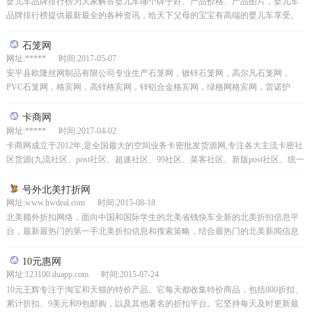
婴儿车品牌排行榜为大家解答婴儿车哪个牌子好、产品价格、产品图片，婴儿车
品牌排行榜提供最新最全的各种资讯，给天下父母的宝宝有高端的婴儿车享受。
石笼网
网址:***** 时间:2017-05-07
安平县欧隆丝网制品有限公司专业生产石笼网，镀锌石笼网，高尔凡石笼网，
PVC石笼网，格宾网，高锌格宾网，锌铝合金格宾网，绿格网格宾网，雷诺护
垫，护坡雷诺护垫，包塑雷诺护垫，生态雷诺护垫，用于堤坡防...
卡商网
网址:***** 时间:2017-04-02
卡商网成立于2012年,是全国最大的空间业务卡密批发货源网,专注各大主流卡密社
区货源(九流社区、post社区、超速社区、99社区、菜客社区、新版post社区、统一
社区、撸呀社区、128社区、大圣...
号外北美打折网
网址:www.hwdeal.com 时间:2015-08-18
北美额外折扣网络，面向中国和国际学生的北美省钱快车全新的北美折扣信息平
台，最新最热门的第一手北美折扣信息和搜索策略，结合最热门的北美新闻信息
共享，全天24小时实时更新，无折扣新闻泄露。
10元惠网
网址:123100.duapp.com 时间:2015-07-24
10元王辉专注于淘宝和天猫的特价产品。它每天都收集特价商品，包括800折扣、
累计折扣、9美元和9包邮购，以及其他著名的折扣平台。它坚持每天及时更新最