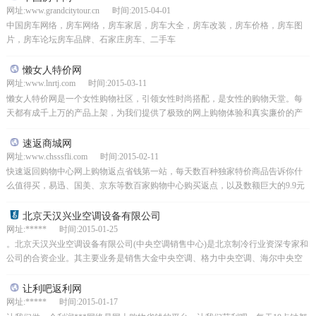
网址:www.grandcitytour.cn 时间:2015-04-01
中国房车网络，房车网络，房车家居，房车大全，房车改装，房车价格，房车图
片，房车论坛房车品牌、石家庄房车、二手车
懒女人特价网
网址:www.lnrtj.com 时间:2015-03-11
懒女人特价网是一个女性购物社区，引领女性时尚搭配，是女性的购物天堂。每
天都有成千上万的产品上架，为我们提供了极致的网上购物体验和真实廉价的产
品，让女性开心。
速返商城网
网址:www.chsssfli.com 时间:2015-02-11
快速返回购物中心网上购物返点省钱第一站，每天数百种独家特价商品告诉你什
么值得买，易迅、国美、京东等数百家购物中心购买返点，以及数额巨大的9.9元
邮费、19.9元商品、特价商品等你去抢！
北京天汉兴业空调设备有限公司
网址:***** 时间:2015-01-25
。北京天汉兴业空调设备有限公司(中央空调销售中心)是北京制冷行业资深专家和
公司的合资企业。其主要业务是销售大金中央空调、格力中央空调、海尔中央空
调、美的中央空调、LG中央空调、约克中央空调、中央...
让利吧返利网
网址:***** 时间:2015-01-17