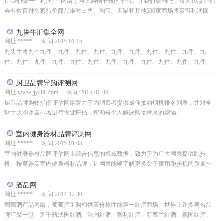
让我们做一个利润***网络是网上购物省钱的平台。让我们获利吧。每天10点钟都
会有数百种独家特价商品准时出售。淘宝、天猫和其他600家商场将获得利润回
扣。各种回扣无处不在！
九块牛汇集全网
网址:***** 时间:2015-01-15
九头牛将九个九件、九件、九件、九件、九件、九件、九件、九件、九件、九
件、九件、九件、九件、九件、九件、九件、九件、九件、九件、九件、九件、
九件、九件、九件、九件、九件、九件、九件、九件、九件、九...
厨卫品牌导购评测网
网址:www.jjy268.com 时间:2015-01-06
厨卫品牌购物指南评估网络致力于为消费者提供最佳抽油烟机排名列表，并对全
球十大净水器排名进行专业评估，帮助每个人解决购物带来的烦恼。
室内健身器材品牌评测网
网址:***** 时间:2015-01-05
室内健身器材品牌评估网上综合信息的权威数据，致力于为广大网民提供跑步
机、按摩器等室内健身器材品牌，让网民能够了解更多关于家用跑步机的质量排
名、按摩器品牌排名等信息。
酒品网
网址:***** 时间:2014-12-30
葡萄酒产品网络，葡萄酒采购和供应价格性能第一红酒商场。世界上许多著名品
牌汇聚一堂，近千瓶法国红酒、法国红酒、智利红酒、新西兰红酒、德国红酒、