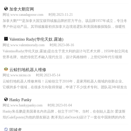
流，自己就是时尚引领者。
加拿大鹅官网
网址:www.canadagoose.com 时间:2023-11-21
加拿大鹅***是加拿大国宝级羽绒服品牌的官方平台。该品牌1957年成立，专注冬
季户外运动产品。其羽绒服最初供加拿大边境巡逻队和美国南极探险队，保暖性
超强，能扛零下30摄氏度低温。坚持加拿大制造，...
Valentino Rudy(华伦天奴.露迪)
网址:www.valentinorudy.com 时间:2023-08-16
ValentinoRudy(华伦天奴.露迪)是出生于意大利的设计与艺术大师，1950年创立同名
世界名牌。他把传统艺术融入现代生活，设计风格独特，上世纪60年代引领潮
流。品牌以“V”为标识，有“3...
云鲸扫地机器人维修
网址:www.nicnu.cn 时间:2023-05-14
云鲸扫地机器人维修来啦！云鲸创立于2016年，是家用机器人领域的创新企业。
它横跨多个领域，在很多方向取得突破，申请了不少技术专利。团队花3年研发出
能自清洁拖布的“小白鲸”拖扫一体机器人，还拿了国...
Hanky Panky
网址:www.hankypanky.com 时间:2023-01-04
Hanky朱岳鹏是美国著名内衣品牌，创立于1977年。当时，在创始人盖尔·爱泼斯
坦(GaleEpstein)为他的朋友丽达·奥泽克(LidaOrzeck)设计了一套在中国刺绣的内衣
后，他们两人就...
固城虎