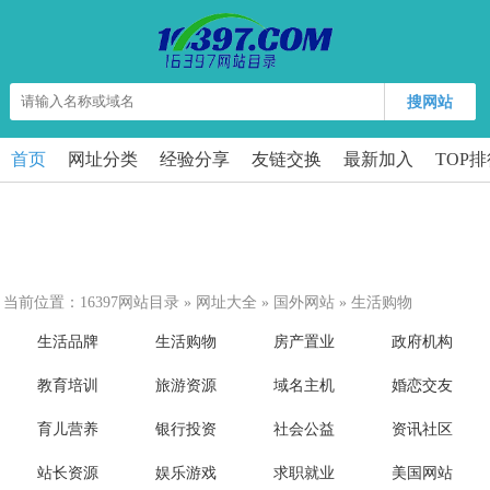
搜网站
首页
网址分类
经验分享
友链交换
最新加入
TOP
当前位置：
16397网站目录
»
网址大全
»
国外网站
»
生活购物
生活品牌
生活购物
房产置业
政府机构
教育培训
旅游资源
域名主机
婚恋交友
育儿营养
银行投资
社会公益
资讯社区
站长资源
娱乐游戏
求职就业
美国网站