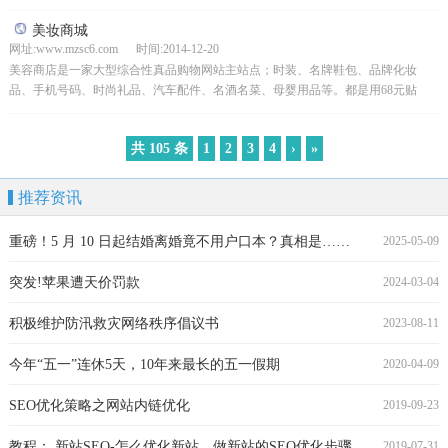
西班牙红酒、拉菲红酒、骑士红酒批发，100%原装进口正...
美妆商城
网址:www.mzsc6.com 时间:2014-12-20
美容商店是一家大型综合性真品购物网站主站点；时装、名牌鞋包、品牌化妆
品、手机号码、时尚礼品、汽车配件、名酒名菜、母婴用品等。都是用68元贴
的。注册会员将立即发送15元优惠券。全场品牌正品保证，一...
共 105 条
1
2
3
4
›
»
推荐资讯
重磅！5 月 10 日起结婚离婚竟不用户口本？真相是……
2025-05-09
突发!苹果遭天价罚款
2024-03-04
积极维护防汛救灾网络秩序倡议书
2023-08-11
今年“五一”连休5天，10年来最长的五一假期
2020-04-09
SEO优化策略之网站内链优化
2019-09-23
教程： 新站SEO-怎么优化新站，做新站的SEO优化步骤
2019-07-31