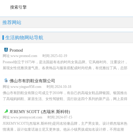
搜索引擎
推荐网站
生活购物网站导航
Promod
网址:www.promod.com 时间:2025-02-19
Promod创立于1975年，是法国超有名的时尚女装品牌。它风格时尚、注重设计，
展现女性优雅浪漫气质。各类饰品与服装搭配成时尚经典，有优雅拉丁风，总部
就在巴黎香榭丽舍大街。
佛山市有韵鞋业有限公司
网址:www.yinguo958.com 时间:2024-10-18
佛山市有韵鞋业有限公司成立于2010年，有自己的高端女鞋品牌银国。银国推出
了高端妈妈鞋、家居生活、女性驾驶鞋、流行款这四个系列的新产品，网上卖得
可火啦。旗下银国官方购物中心长期提供专业服务，像招...
JEREMY SCOTT (杰瑞米.斯科特)
网址:www.jeremyscott.com 时间:2024-07-15
JEREMYSCOTT(杰瑞米.斯科特)是同名轻奢品牌，主产男女装。设计师杰瑞米热
情满满，设计似童话迪士尼又更奔放。他从小镇男孩成知名设计师，不用追潮