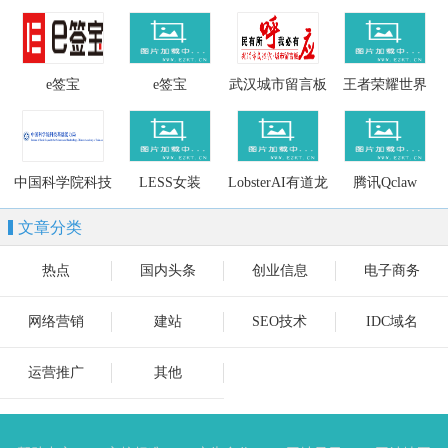
生物科技有限公
技股份有限公司
限公司
司
e签宝
e签宝
武汉城市留言板
王者荣耀世界
中国科学院科技
LESS女装
LobsterAI有道龙
腾讯Qclaw
基础能力局
虾
文章分类
热点
国内头条
创业信息
电子商务
网络营销
建站
SEO技术
IDC域名
运营推广
其他