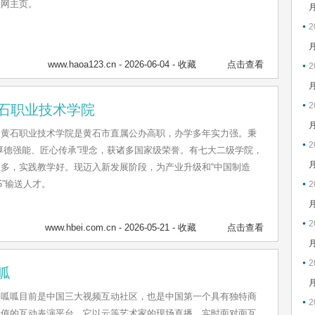
上网主页。
2
www.haoa123.cn
- 2026-06-04 -
收藏
点击查看
2
2
石职业技术学院
黄石职业技术学院是黄石市直属公办高职，办学多年实力强。秉
2
厚德强能、匠心传承”理念，获诸多国家级荣誉。有七大二级学院，
业多，实践教学好。现迈入新发展阶段，为产业升级和“中国制造
25”输送人才。
2
2
www.hbei.com.cn
- 2026-05-21 -
收藏
点击查看
2
呱
呱呱目前是中国三大视频互动社区，也是中国第一个具有独特商
2
价值的互动表演平台。它以云等艺术家的现场直播、实时面对面互