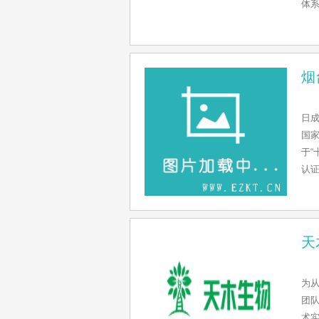
体系
烟
日成
国家
于“
认证
天
为
团
术