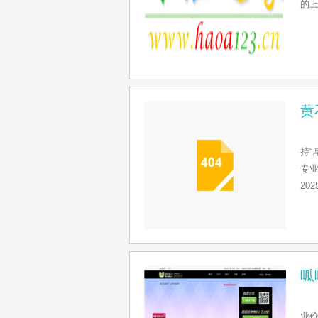
的
黄
持“
专
20
呱
业