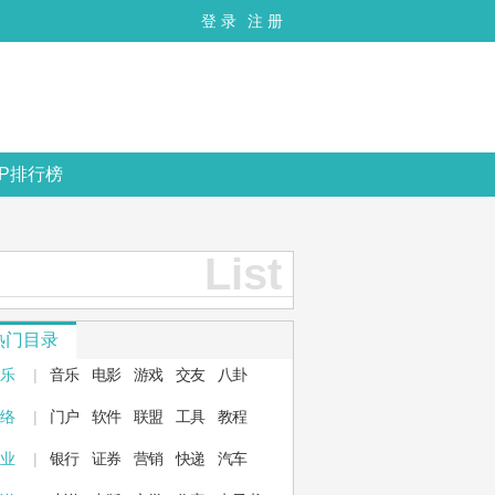
登 录
注 册
OP排行榜
List
热门目录
 乐
|
音乐
电影
游戏
交友
八卦
 络
|
门户
软件
联盟
工具
教程
 业
|
银行
证券
营销
快递
汽车