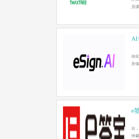
员课
A
动
并
e
台
仲