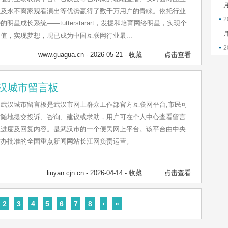
以及永不离家观看演出等优势赢得了数千万用户的青睐。依托行业
2
的明星成长系统——tutterstarart，发掘和培育网络明星，实现个
值，实现梦想，现已成为中国互联网行业最...
2
www.guagua.cn
- 2026-05-21 -
收藏
点击查看
汉城市留言板
武汉城市留言板是武汉市网上群众工作部官方互联网平台,市民可
时随地提交投诉、咨询、建议或求助，用户可在个人中心查看留言
理进度及回复内容。是武汉市的一个便民网上平台。该平台由中央
信办批准的全国重点新闻网站长江网负责运营。
liuyan.cjn.cn
- 2026-04-14 -
收藏
点击查看
2
3
4
5
6
7
8
›
»