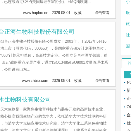
，已连续通过CAP(美国病理学家协会)、EMQN(欧洲...
小
www.haplox.cn
- 2026-08-01 -
收藏
点击查看
服
旅
台正海生物科技股份有限公司
社
烟台正海生物科技股份有限公司成立于2003年，于2017年5月16
国
功上市（股票代码：300653），是国家重点研发计划承担单位，
“863”计划承担单位，高新技术企业。公司立足再生医学领域，处
十四五”战略重点发展产业，通过ISO13485/ISO9001质量管理体系
，公司设有山东...
www.zhbio.com
- 2026-08-01 -
收藏
点击查看
化
新
木生物科技有限公司
企
O
天木生物是一家聚焦生物育种技术与装备开发的高新技术企业，
企
从核心提高我国生物产业的竞争力，依托清华大学技术雄厚的科研
优
队，与清华大学无锡应用技术研究院、清华大学化工系绿色生物技
实验室、清华大学化工系邢新会教授课题组、工物系李和平副研究