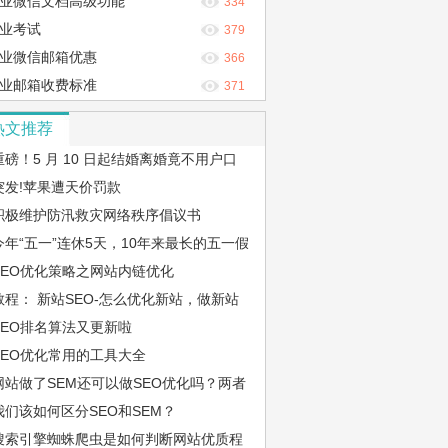
业微信文档高级功能
334
业考试
379
业微信邮箱优惠
366
业邮箱收费标准
371
热文推荐
重磅！5 月 10 日起结婚离婚竟不用户口
本？真相是……
突发!苹果遭天价罚款
积极维护防汛救灾网络秩序倡议书
今年“五一”连休5天，10年来最长的五一假
期
SEO优化策略之网站内链优化
教程： 新站SEO-怎么优化新站，做新站
的SEO优化步骤
SEO排名算法又更新啦
SEO优化常用的工具大全
网站做了SEM还可以做SEO优化吗？两者
冲突吗？
我们该如何区分SEO和SEM？
搜索引擎蜘蛛爬虫是如何判断网站优质程