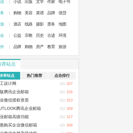
 说
|
小说
出版
文学
作家
电子书
 务
|
购物
美容
菜谱
品牌
借贷
 游
|
酒店
线路
摄影
票务
地图
 会
|
公益
宗教
历史
古迹
环境
 外
|
品牌
购物
房产
教育
旅游
推荐站点
快审站点
热门推荐
点击排行
工设计网
307
版腾讯企业邮箱
326
业微信授权资质
323
UTLOOK腾讯企业邮箱
309
业邮箱高级功能
327
惠购买企业微信邮箱
308