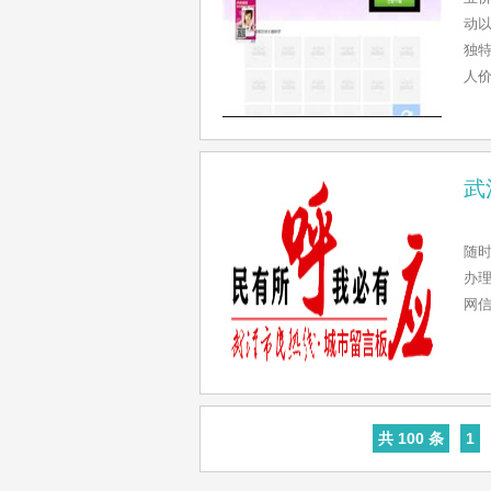
动
独特
人价
武
随
办
网
共 100 条
1