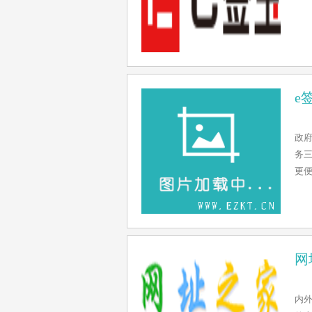
e
政府
务三
更
网
内