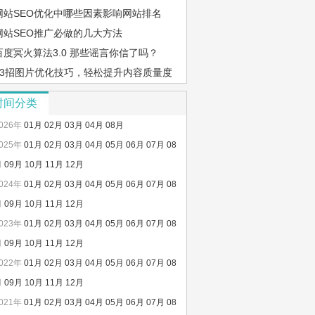
度？
网站SEO优化中哪些因素影响网站排名
网站SEO推广必做的几大方法
百度冥火算法3.0 那些谣言你信了吗？
13招图片优化技巧，轻松提升内容质量度
时间分类
026年
01月
02月
03月
04月
08月
025年
01月
02月
03月
04月
05月
06月
07月
08
月
09月
10月
11月
12月
024年
01月
02月
03月
04月
05月
06月
07月
08
月
09月
10月
11月
12月
023年
01月
02月
03月
04月
05月
06月
07月
08
月
09月
10月
11月
12月
022年
01月
02月
03月
04月
05月
06月
07月
08
月
09月
10月
11月
12月
021年
01月
02月
03月
04月
05月
06月
07月
08