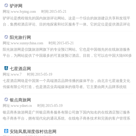
驴评网
网址:www.lvping.com 时间:2015-05-21
驴评论是携程领先的国内旅游评论网站。这是一个综合的旅游建议共享和发现平
台，集携程酒店评论、目的地探索和社区服务于一体。它的定位是提供酒店评论
服务，帮助酒店业主和消费者有效和准确地沟通，并收集酒店...
阳光旅行网
网址:www.sunnychina.com 时间:2015-05-21
阳光旅游网是仪陇旅游网旗下的专业预订网站。它也是中国领先的在线旅游服务
平台，为网站提供了中国最多的可直接预订酒店。目前，它可以在中国大陆600多
个城市提供28，000多家酒店，在海外100多个国...
七星酒店网
网址:www.7 时间:2015-05-19
七星酒店网络是中国第一个高端酒店品牌传播的媒体平台，由北京七星迪曼文化
传媒有限公司打造，也是酒店业高端媒体的领导者。它主要由两大品牌系统组
成。高端和高质量的品牌宣传和市场价格最低的团体预订形成一...
银点商旅网
网址:www.ydnet.cn 时间:2015-05-19
银店商务旅游网是广州银店商务服务有限公司旗下国内知名的在线酒店预订服务
电子商务平台，拥有现代化的通讯系统、在线电子商务技术和完善的客户管理系
统，银店商务旅游网通过专业的呼叫中心为国内外客户提供全...
安陆凤凰湖度假村信息网