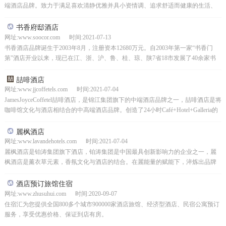
端酒店品牌。致力于满足喜欢清静优雅并具小资情调、追求舒适而健康的生活、
重视心灵感受与精致生活体验的客人。锦江都城品牌作...
书香府邸酒店
网址:www.soocor.com 时间:2021-07-13
书香酒店品牌诞生于2003年8月，注册资本12680万元。自2003年第一家“书香门
第”酒店开业以来，现已在江、浙、沪、鲁、桂、琼、陕7省18市发展了40余家书
香文化主题酒店。旗下拥有“书香府邸...
喆啡酒店
网址:www.jjcoffetels.com 时间:2021-07-04
JamesJoyceCoffetel喆啡酒店，是锦江集团旗下的中端酒店品牌之一，喆啡酒店是将
咖啡馆文化与酒店相结合的中高端酒店品牌。创造了24小时Café+Hotel+Galleria的
Coff...
麗枫酒店
网址:www.lavandehotels.com 时间:2021-07-04
麗枫酒店是铂涛集团旗下酒店，铂涛集团是中国最具创新影响力的企业之一，麗
枫酒店是薰衣草元素，香氛文化与酒店的结合。在麗能量的赋能下，淬炼出品牌
特有的价值主张——自然自在。秉承：自然，随心的生活态度...
酒店预订旅馆住宿
网址:www.zhusuhui.com 时间:2020-09-07
住宿汇为您提供全国800多个城市900000家酒店旅馆、经济型酒店、民宿公寓预订
服务，享受优惠价格、保证到店有房。