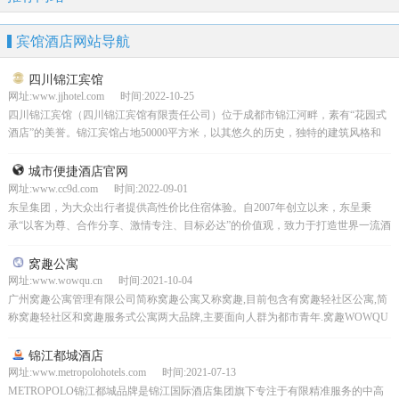
宾馆酒店网站导航
四川锦江宾馆
网址:www.jjhotel.com 时间:2022-10-25
四川锦江宾馆（四川锦江宾馆有限责任公司）位于成都市锦江河畔，素有“花园式
酒店”的美誉。锦江宾馆占地50000平方米，以其悠久的历史，独特的建筑风格和
重要的地理位置，成为了成都市的地标性建筑物之一...
城市便捷酒店官网
网址:www.cc9d.com 时间:2022-09-01
东呈集团，为大众出行者提供高性价比住宿体验。自2007年创立以来，东呈秉
承“以客为尊、合作分享、激情专注、目标必达”的价值观，致力于打造世界一流酒
店集团。城市便捷酒店***采用了全新的视觉风格，...
窝趣公寓
网址:www.wowqu.cn 时间:2021-10-04
广州窝趣公寓管理有限公司简称窝趣公寓又称窝趣,目前包含有窝趣轻社区公寓,简
称窝趣轻社区和窝趣服务式公寓两大品牌,主要面向人群为都市青年.窝趣WOWQU
诞生于铂涛集团，并获58同城和华平投资中国实...
锦江都城酒店
网址:www.metropolohotels.com 时间:2021-07-13
METROPOLO锦江都城品牌是锦江国际酒店集团旗下专注于有限精准服务的中高