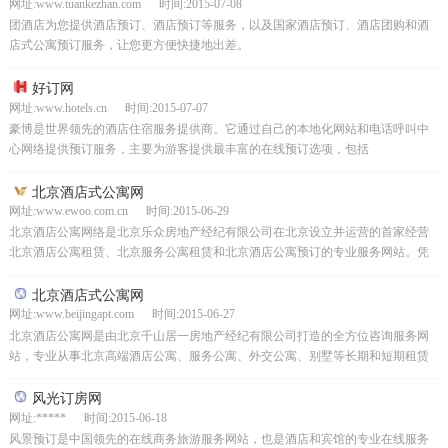
网址:www.tuankezhan.com 时间:2015-07-08
团酒店为您提供酒店预订、酒店预订等服务，以及国家酒店预订、酒店团购和酒
店式公寓预订服务，让您更方便快捷地出差。
好订网
网址:www.hotels.cn 时间:2015-07-07
豪博是世界领先的酒店住宿服务提供商。它通过自己的本地化网站和电话呼叫中
心网络提供预订服务，主要为游客提供最丰富的在线预订选项，包括
TotalHotelCount-Rounded；；许多单身酒店、...
北京酒店式公寓网
网址:www.ewoo.com.cn 时间:2015-06-29
北京酒店公寓网络是北京乐众房地产经纪有限公司在北京设立并运营的首家经营
北京酒店公寓租赁、北京服务公寓租赁和北京酒店公寓预订的专业服务网站。凭
借多年对北京酒店公寓市场的了解和对市场的准确控制，成功...
北京酒店式公寓网
网址:www.beijingapt.com 时间:2015-06-27
北京酒店公寓网是由北京千山居一房地产经纪有限公司打造的全方位咨询服务网
站，专业从事北京高端酒店公寓、服务公寓、外交公寓、别墅等长期和短期租赁
服务。主要依靠其在房地产经纪行业积累的丰富经验和资源，...
风光订房网
网址:***** 时间:2015-06-18
风景预订是中国领先的在线商务旅游服务网站，也是酒店和宾馆的专业在线服务