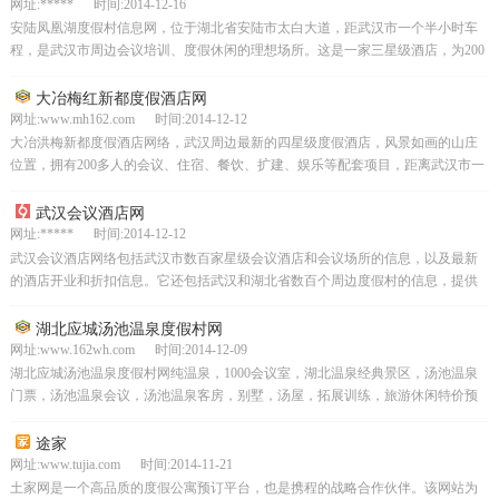
网址:***** 时间:2014-12-16
安陆凤凰湖度假村信息网，位于湖北省安陆市太白大道，距武汉市一个半小时车
程，是武汉市周边会议培训、度假休闲的理想场所。这是一家三星级酒店，为200
人提供会议、餐饮、娱乐和旅游等全方位服务。欢迎来到...
大冶梅红新都度假酒店网
网址:www.mh162.com 时间:2014-12-12
大冶洪梅新都度假酒店网络，武汉周边最新的四星级度假酒店，风景如画的山庄
位置，拥有200多人的会议、住宿、餐饮、扩建、娱乐等配套项目，距离武汉市一
个半小时车程，是您度假和培训会议的绝佳地点。请联系我们
武汉会议酒店网
网址:***** 时间:2014-12-12
武汉会议酒店网络包括武汉市数百家星级会议酒店和会议场所的信息，以及最新
的酒店开业和折扣信息。它还包括武汉和湖北省数百个周边度假村的信息，提供
最新的开业和信息，并为您提供各种会议酒店预订、折扣、价...
湖北应城汤池温泉度假村网
网址:www.162wh.com 时间:2014-12-09
湖北应城汤池温泉度假村网纯温泉，1000会议室，湖北温泉经典景区，汤池温泉
门票，汤池温泉会议，汤池温泉客房，别墅，汤屋，拓展训练，旅游休闲特价预
订
途家
网址:www.tujia.com 时间:2014-11-21
土家网是一个高品质的度假公寓预订平台，也是携程的战略合作伙伴。该网站为