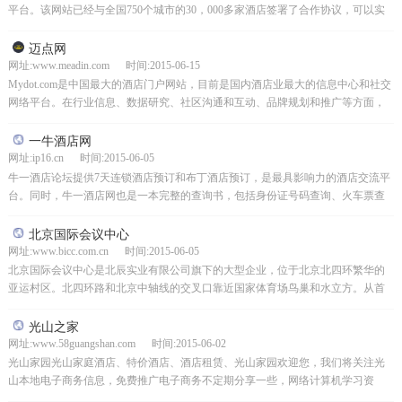
平台。该网站已经与全国750个城市的30，000多家酒店签署了合作协议，可以实
时更新酒店信息。它旨在为个人商务和度假旅客提供...
迈点网
网址:www.meadin.com 时间:2015-06-15
Mydot.com是中国最大的酒店门户网站，目前是国内酒店业最大的信息中心和社交
网络平台。在行业信息、数据研究、社区沟通和互动、品牌规划和推广等方面，
一直保持行业领先地位。Maidian.com...
一牛酒店网
网址:ip16.cn 时间:2015-06-05
牛一酒店论坛提供7天连锁酒店预订和布丁酒店预订，是最具影响力的酒店交流平
台。同时，牛一酒店网也是一本完整的查询书，包括身份证号码查询、火车票查
询、违章查询等。
北京国际会议中心
网址:www.bicc.com.cn 时间:2015-06-05
北京国际会议中心是北辰实业有限公司旗下的大型企业，位于北京北四环繁华的
亚运村区。北四环路和北京中轴线的交叉口靠近国家体育场鸟巢和水立方。从首
都机场向东20公里，从天安门广场向南9公里，向西10公...
光山之家
网址:www.58guangshan.com 时间:2015-06-02
光山家园光山家庭酒店、特价酒店、酒店租赁、光山家园欢迎您，我们将关注光
山本地电子商务信息，免费推广电子商务不定期分享一些，网络计算机学习资
料，视频教学，免费分享珍品分享信息在我的网站上，新闻信息...