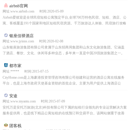
airbnb官网
网址:www.airbnb.com 时间:2020-05-09
Airbnb爱彼迎是全球民宿短租公寓预定平台,全球700万特色民宿、短租、酒店、公
寓、客栈覆盖191个国家和地区短租民宿房源。千万旅游达人体验、民宿旅行攻略
力荐，不管度假、商务旅行，都能住进旅途...
银座佳驿酒店
网址:www.jyinns.com 时间:2020-02-08
山东银座旅游集团有限公司隶属于山东招商局集团和山东文化旅游集团。它涵盖
了酒店、餐饮、文化、休闲等多种业态，多年来一直是中国20强旅游集团之一。
集团拥有济南银座索菲特大酒店、青岛凯悦大酒店、临沂铂...
都市家
网址:***** 时间:2015-07-15
CityHome.com是上海豪港投资管理咨询有限公司创建和运营的酒店公寓在线服务
平台，也是上海市政府天使基金资助的首批企业。主要为用户提供上海酒店公
寓、服务公寓和短期租赁房的租赁。同时，支持在...
安途
网址:www.myantu.com 时间:2015-07-09
安托万是安托万旅游(北京)科技有限公司下属的短租行业领先的专业运营解决方案
服务提供商，也是线下精品公寓短租的在线预订和交易平台。该网站侧重于改善
用户体验，并引入短租公寓审计标准，该标准将在从公寓...
团客栈