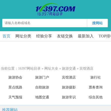
搜网站
首页
网址分类
经验分享
友链交换
最新加入
TOP
当前位置：
16397网站目录
»
网址大全
»
旅游交通
»
宾馆酒店
旅游协会
旅游门户
宾馆酒店
旅行社
景点线路
自助旅游
旅游摄影
票务查询
天气预报
地图交通
旅游常识
综合其他
推荐网站