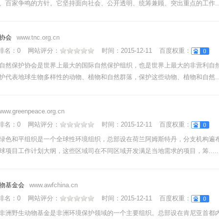
、百家争鸣的方针。它坚持面向社会、公开透明、统筹兼顾、突出重点的工作....
协会
www.tnc.org.cn
nk排名：
0
网站评分：
时间：
2015-12-11
百度权重：
自然保护协会是世界上最大的国际自然保护组织，也是世界上最大的非营利自
护代表地球生物多样性的动物、植物和自然群落，保护这些动物、植物和自然....
www.greenpeace.org.cn
nk排名：
0
网站评分：
时间：
2015-12-11
百度权重：
绿色和平组织是一个全球性环境组织，总部设在荷兰阿姆斯特丹，分支机构遍布
球项目工作计划大纲，这些区域司在不同区域开发满足当地需求的项目，筹.....
物基金会
www.awfchina.cn
nk排名：
0
网站评分：
时间：
2015-12-11
百度权重：
非洲野生动物基金是非洲环境保护领域的一个主要组织。总部设在肯尼亚首都