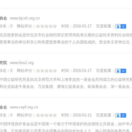
协会
www.bjcsh.org.cn
nk排名：
0
网站评分：
时间：
2016-01-17
百度权重：
北京慈善协会是经北京市社会组织登记管理局批准注册的公益性非营利社会组
慈善事业的单位和关心和热爱慈善事业的个人自愿组成的。受业务主管单位北....
究院
www.bnu1.org
nk排名：
0
网站评分：
时间：
2016-01-17
百度权重：
中国公益研究所是由北京师范大学和上海李连杰一基金会共同成立的公益研究
和企业如老牛基金会、万达集团、潘海公益基金会、延保基金会、深一基金会....
金会
www.cepf.org.cn
nk排名：
0
网站评分：
时间：
2016-01-11
百度权重：
中国环境保护基金会是中国第一个致力于环境保护的全国性公共基金，由中华
注册。它的最高权力是委员会理事会由国内外知名人士、热心环保的各界代表....