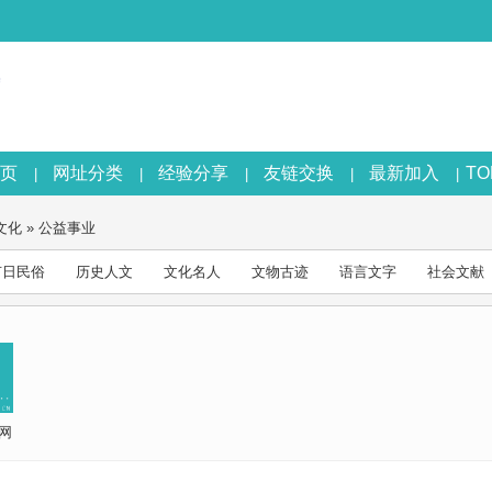
页
网址分类
经验分享
友链交换
最新加入
T
|
|
|
|
|
文化
»
公益事业
节日民俗
历史人文
文化名人
文物古迹
语言文字
社会文献
网