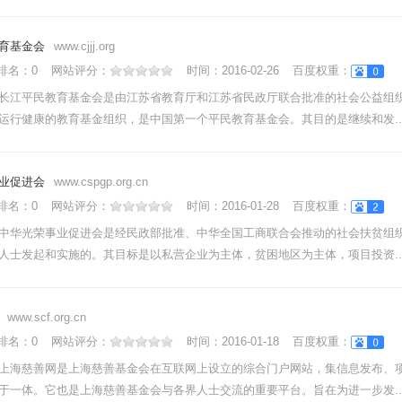
育基金会
www.cjjj.org
nk排名：
0
网站评分：
时间：
2016-02-26
百度权重：
长江平民教育基金会是由江苏省教育厅和江苏省民政厅联合批准的社会公益组
运行健康的教育基金组织，是中国第一个平民教育基金会。其目的是继续和发....
业促进会
www.cspgp.org.cn
nk排名：
0
网站评分：
时间：
2016-01-28
百度权重：
中华光荣事业促进会是经民政部批准、中华全国工商联合会推动的社会扶贫组
人士发起和实施的。其目标是以私营企业为主体，贫困地区为主体，项目投资....
www.scf.org.cn
nk排名：
0
网站评分：
时间：
2016-01-18
百度权重：
上海慈善网是上海慈善基金会在互联网上设立的综合门户网站，集信息发布、
于一体。它也是上海慈善基金会与各界人士交流的重要平台。旨在为进一步发....