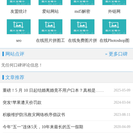
友盟统计
爱站网站
md5解密
外链网
seo
在线照片拼图工
在线免费图片拼
在线Photoshop图
具
图工具网
片编辑工具
网站点评
» 更多口碑
无任何口碑评论信息！
文章推荐
重磅！5 月 10 日起结婚离婚竟不用户口本？真相是……
2025-05-09
突发!苹果遭天价罚款
2024-03-04
积极维护防汛救灾网络秩序倡议书
2023-08-11
今年“五一”连休5天，10年来最长的五一假期
2020-04-09