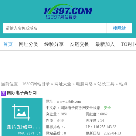
搜网站
首页
网址分类
经验分享
友链交换
最新加入
TOP
当前位置：
16397网站目录
»
网址大全
»
电脑网络
»
站长工具
» 站点详细
国际电子商务网
网址：www.intbtb.com
中文名：国际电子商务网
安全状态：
安全
浏览量：3851
贡献度：6062
性质：企业
关注度：14
世界排名：-
I P：116.255.143.83
网站品质：0
更新日期：2025-04-13