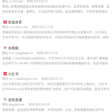
网址:cc.163.com 时间:2023-02-21
网易cc直播是网易搞出来的超棒的游戏娱乐直播平台。这里有游戏、赛事直播，还
有好多美女主播。像梦幻、大话这些热门游戏，在这都能看到。它支持多终端访
问，互动玩法也多，不管啥场景需求，在这都能被满足，...
雷速体育
网址:www.leisu.com 时间:2022-12-29
雷速体育是由上海炫体信息科技有限公司研发的即时类比分直播APP。公司成立
于2015年5月，作为国家高新技术企业，中国足球协会官方版权数据供应商，始终
致力于为广大用户提供各类体育赛事资讯、即时比分...
央视频
网址:www.yangshipin.cn 时间:2022-11-29
央视频（ChinaMediaGroupMobile）于2019年11月20日正式上线。是中央广播电视
总台基于5G+4K/8K+AI等新技术推出的综合性视听新媒体旗舰平台，也是中国首
个国家级5G新...
小红书
网址:www.xiaohongshu.com 时间:2022-07-23
小红书是年轻人的生活方式平台，由毛文超和瞿芳于2013年在上海创立。小红书
以“InspireLives分享和发现世界的精彩”为使命，用户可以通过短视频、图文等形式
记录生活点滴，分享生活方式，并基...
龙珠直播
网址:longzhu.com 时间:2022-03-18
龙珠直播，超全的足球赛事直播，丰富的游戏，运动，美食视频直播互动平台，