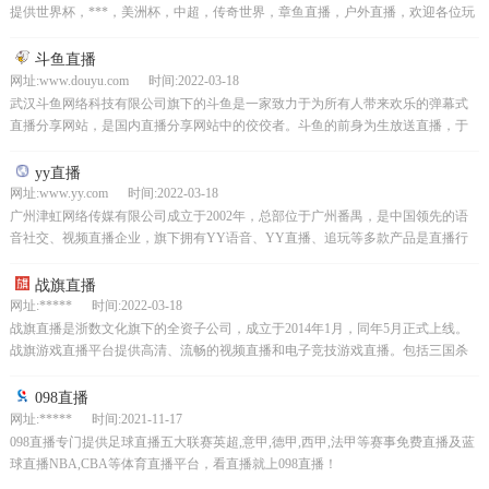
提供世界杯，***，美洲杯，中超，传奇世界，章鱼直播，户外直播，欢迎各位玩
家，户外运动爱好者一起来直播互动。
斗鱼直播
网址:www.douyu.com 时间:2022-03-18
武汉斗鱼网络科技有限公司旗下的斗鱼是一家致力于为所有人带来欢乐的弹幕式
直播分享网站，是国内直播分享网站中的佼佼者。斗鱼的前身为生放送直播，于
2014年1月1日起正式更名为斗鱼，力图在现有的基础上...
yy直播
网址:www.yy.com 时间:2022-03-18
广州津虹网络传媒有限公司成立于2002年，总部位于广州番禺，是中国领先的语
音社交、视频直播企业，旗下拥有YY语音、YY直播、追玩等多款产品是直播行
业的引领者和奠基者。YY致力于打造全民娱乐的互动...
战旗直播
网址:***** 时间:2022-03-18
战旗直播是浙数文化旗下的全资子公司，成立于2014年1月，同年5月正式上线。
战旗游戏直播平台提供高清、流畅的视频直播和电子竞技游戏直播。包括三国杀
直播、LOL英雄联盟直播、炉石传说直播、dota...
098直播
网址:***** 时间:2021-11-17
098直播专门提供足球直播五大联赛英超,意甲,德甲,西甲,法甲等赛事免费直播及蓝
球直播NBA,CBA等体育直播平台，看直播就上098直播！