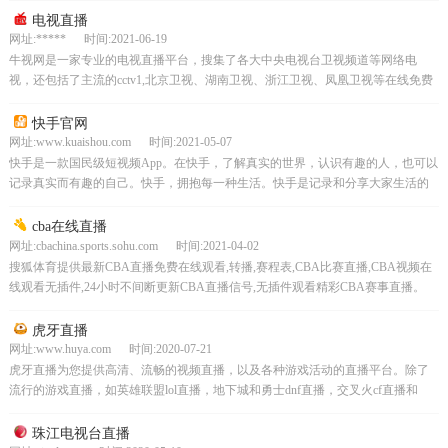
电视直播
网址:***** 时间:2021-06-19
牛视网是一家专业的电视直播平台，搜集了各大中央电视台卫视频道等网络电
视，还包括了主流的cctv1,北京卫视、湖南卫视、浙江卫视、凤凰卫视等在线免费
电视，请记住我们电视直播网电视直播大全***：
快手官网
网址:www.kuaishou.com 时间:2021-05-07
快手是一款国民级短视频App。在快手，了解真实的世界，认识有趣的人，也可以
记录真实而有趣的自己。快手，拥抱每一种生活。快手是记录和分享大家生活的
平台，每天产生上千万条原创新鲜视频在这里，发现真实...
cba在线直播
网址:cbachina.sports.sohu.com 时间:2021-04-02
搜狐体育提供最新CBA直播免费在线观看,转播,赛程表,CBA比赛直播,CBA视频在
线观看无插件,24小时不间断更新CBA直播信号,无插件观看精彩CBA赛事直播。
虎牙直播
网址:www.huya.com 时间:2020-07-21
虎牙直播为您提供高清、流畅的视频直播，以及各种游戏活动的直播平台。除了
流行的游戏直播，如英雄联盟lol直播，地下城和勇士dnf直播，交叉火cf直播和
DOTA2直播，还有24小时免费在线直播内容，...
珠江电视台直播