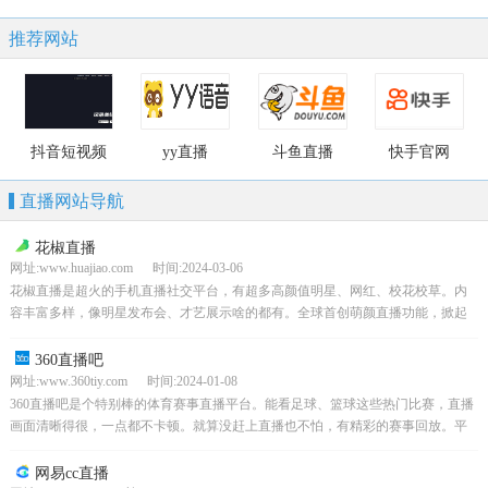
推荐网站
抖音短视频
yy直播
斗鱼直播
快手官网
直播网站导航
花椒直播
网址:www.huajiao.com 时间:2024-03-06
花椒直播是超火的手机直播社交平台，有超多高颜值明星、网红、校花校草。内
容丰富多样，像明星发布会、才艺展示啥的都有。全球首创萌颜直播功能，掀起
萌潮流文化，能和喜欢的人互动，超有趣！
360直播吧
网址:www.360tiy.com 时间:2024-01-08
360直播吧是个特别棒的体育赛事直播平台。能看足球、篮球这些热门比赛，直播
画面清晰得很，一点都不卡顿。就算没赶上直播也不怕，有精彩的赛事回放。平
台上资讯超丰富，赛事消息实时更新。主播也很专业，解...
网易cc直播