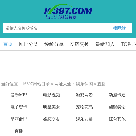
搜网站
首页
网址分类
经验分享
友链交换
最新加入
TOP
当前位置：
16397网站目录
»
网址大全
»
娱乐休闲
»
直播
音乐MP3
电影视频
游戏网游
动漫卡通
电子贺卡
明星美女
宠物花鸟
幽默笑话
星座命理
婚恋交友
娱乐八卦
综合其他
直播