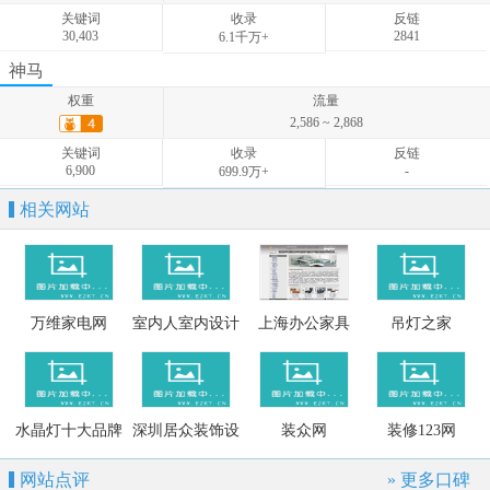
58,282
-
-
关键词
收录
反链
30,403
2841
6.1千万+
权重
流量
神马
1,332 ~ 2,235
权重
流量
关键词
收录
反链
2,586 ~ 2,868
15,804
-
-
关键词
收录
反链
6,900
-
699.9万+
相关网站
万维家电网
室内人室内设计
上海办公家具
吊灯之家
论坛
水晶灯十大品牌
深圳居众装饰设
装众网
装修123网
计工程公司成都
网站点评
» 更多口碑