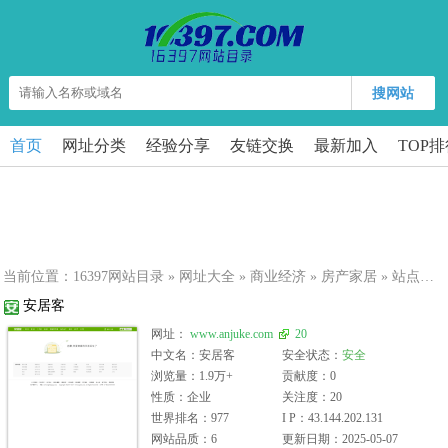
搜网站
首页
网址分类
经验分享
友链交换
最新加入
TOP
当前位置：
16397网站目录
»
网址大全
»
商业经济
»
房产家居
» 站点详细
安居客
网址：
www.anjuke.com
20
中文名：安居客
安全状态：
安全
浏览量：1.9万+
贡献度：0
性质：企业
关注度：20
世界排名：977
I P：43.144.202.131
网站品质：6
更新日期：2025-05-07