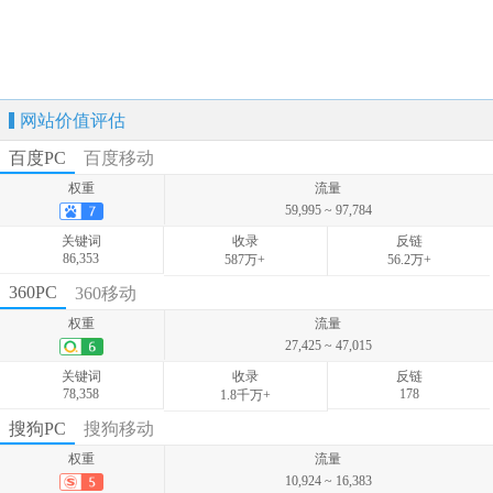
网站价值评估
百度PC
百度移动
权重
流量
59,995 ~ 97,784
关键词
收录
反链
86,353
587万+
56.2万+
权重
流量
360PC
360移动
5,818 ~ 8,152
权重
流量
关键词
收录
反链
27,425 ~ 47,015
8,074
-
-
关键词
收录
反链
78,358
178
1.8千万+
权重
流量
搜狗PC
搜狗移动
24,770 ~ 33,512
权重
流量
关键词
收录
反链
10,924 ~ 16,383