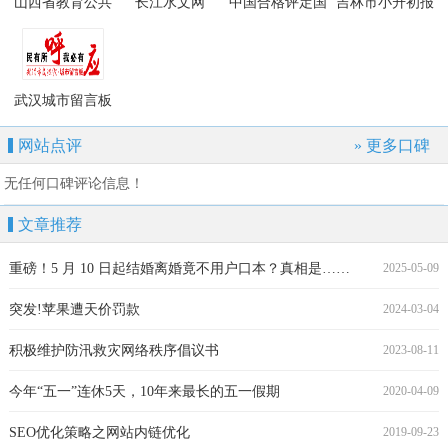
山西省教育公共
长江水文网
中国合格评定国
吉林市小升初报
服务平台
家认可委员会
名网站
武汉城市留言板
网站点评
» 更多口碑
无任何口碑评论信息！
文章推荐
重磅！5 月 10 日起结婚离婚竟不用户口本？真相是……
2025-05-09
突发!苹果遭天价罚款
2024-03-04
积极维护防汛救灾网络秩序倡议书
2023-08-11
今年“五一”连休5天，10年来最长的五一假期
2020-04-09
SEO优化策略之网站内链优化
2019-09-23