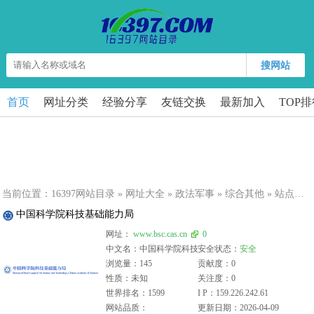
搜网站
首页
网址分类
经验分享
友链交换
最新加入
TOP
当前位置：
16397网站目录
»
网址大全
»
政法军事
»
综合其他
» 站点详细
中国科学院科技基础能力局
网址：
www.bsc.cas.cn
0
中文名：中国科学院科技基础能力局
安全状态：
安全
浏览量：145
贡献度：0
性质：未知
关注度：0
世界排名：1599
I P：159.226.242.61
网站品质：
更新日期：2026-04-09