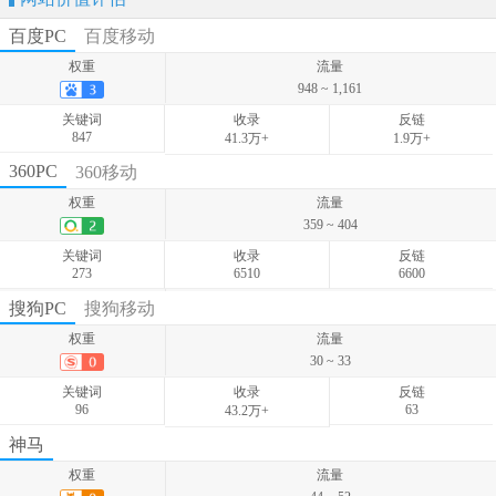
百度PC
百度移动
权重
流量
948 ~ 1,161
关键词
收录
反链
847
41.3万+
1.9万+
权重
流量
360PC
360移动
1,743 ~ 2,414
权重
流量
关键词
收录
反链
359 ~ 404
655
-
-
关键词
收录
反链
273
6510
6600
权重
流量
搜狗PC
搜狗移动
88 ~ 124
权重
流量
关键词
收录
反链
30 ~ 33
207
-
-
关键词
收录
反链
96
63
43.2万+
权重
流量
神马
156 ~ 217
权重
流量
关键词
收录
反链