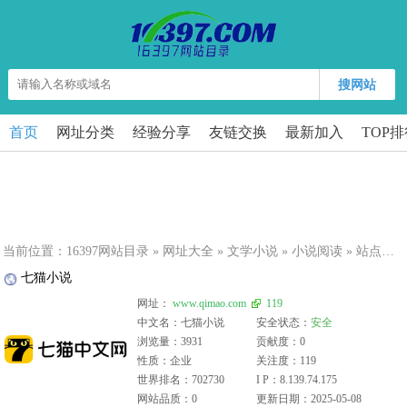
搜网站
首页
网址分类
经验分享
友链交换
最新加入
TOP
当前位置：
16397网站目录
»
网址大全
»
文学小说
»
小说阅读
» 站点详细
七猫小说
网址：
www.qimao.com
119
中文名：七猫小说
安全状态：
安全
浏览量：3931
贡献度：0
性质：企业
关注度：119
世界排名：702730
I P：8.139.74.175
网站品质：0
更新日期：2025-05-08