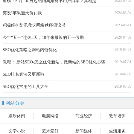
重磅！5 月 10 日起结婚离婚竟不用户口本？真相是……
2025-05-09
突发!苹果遭天价罚款
2024-03-04
积极维护防汛救灾网络秩序倡议书
2023-08-11
今年“五一”连休5天，10年来最长的五一假期
2020-04-09
SEO优化策略之网站内链优化
2019-09-23
教程： 新站SEO-怎么优化新站，做新站的SEO优化步骤
2019-07-31
SEO排名算法又更新啦
2019-07-09
SEO优化常用的工具大全
2019-07-08
网站分类
娱乐休闲
电脑网络
商业经济
教育培训
文学小说
艺术爱好
新闻媒体
生活服务