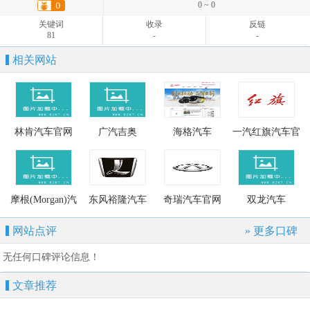
关键词
收录
反链
0 ~ 0
7
-
-
关键词
收录
反链
81
-
-
相关网站
林肯汽车官网
广汽吉奥
海格汽车
一汽红旗汽车官
网
摩根(Morgan)汽
东风裕隆汽车
奇瑞汽车官网
双龙汽车
车官网
网站点评
» 更多口碑
无任何口碑评论信息！
文章推荐