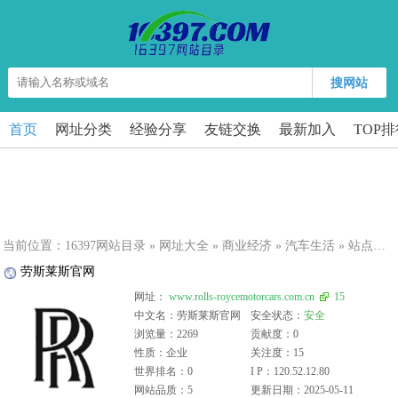
搜网站
首页
网址分类
经验分享
友链交换
最新加入
TOP
当前位置：
16397网站目录
»
网址大全
»
商业经济
»
汽车生活
» 站点详细
劳斯莱斯官网
网址：
www.rolls-roycemotorcars.com.cn
15
中文名：劳斯莱斯官网
安全状态：
安全
浏览量：2269
贡献度：0
性质：企业
关注度：15
世界排名：0
I P：120.52.12.80
网站品质：5
更新日期：2025-05-11