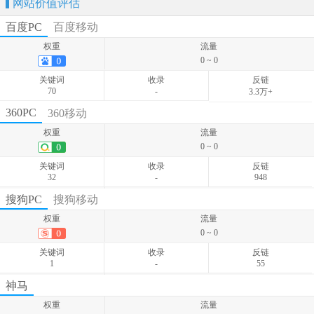
网站价值评估
百度PC
百度移动
权重
流量
0 ~ 0
关键词
收录
反链
70
-
3.3万+
权重
流量
360PC
360移动
0 ~ 0
权重
流量
关键词
收录
反链
0 ~ 0
48
-
-
关键词
收录
反链
32
-
948
权重
流量
搜狗PC
搜狗移动
0 ~ 0
权重
流量
关键词
收录
反链
0 ~ 0
115
-
-
关键词
收录
反链
1
-
55
权重
流量
神马
0 ~ 0
权重
流量