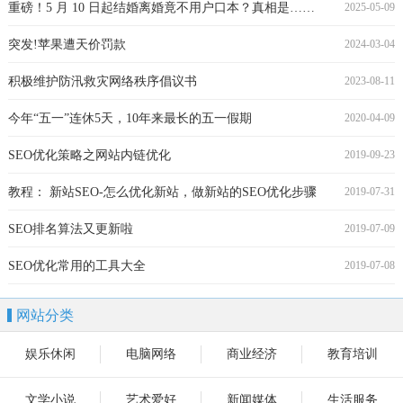
重磅！5 月 10 日起结婚离婚竟不用户口本？真相是……
2025-05-09
突发!苹果遭天价罚款
2024-03-04
积极维护防汛救灾网络秩序倡议书
2023-08-11
今年“五一”连休5天，10年来最长的五一假期
2020-04-09
SEO优化策略之网站内链优化
2019-09-23
教程： 新站SEO-怎么优化新站，做新站的SEO优化步骤
2019-07-31
SEO排名算法又更新啦
2019-07-09
SEO优化常用的工具大全
2019-07-08
网站分类
娱乐休闲
电脑网络
商业经济
教育培训
文学小说
艺术爱好
新闻媒体
生活服务