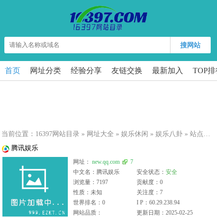
搜网站
首页
网址分类
经验分享
友链交换
最新加入
TOP
当前位置：
16397网站目录
»
网址大全
»
娱乐休闲
»
娱乐八卦
» 站点详细
腾讯娱乐
网址：
new.qq.com
7
中文名：腾讯娱乐
安全状态：
安全
浏览量：7197
贡献度：0
性质：未知
关注度：7
世界排名：0
I P：60.29.238.94
网站品质：
更新日期：2025-02-25