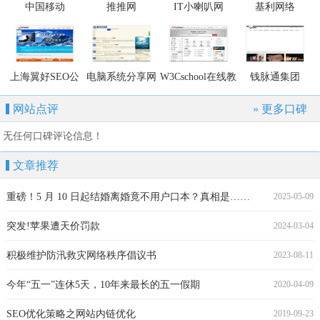
中国移动
推推网
IT小喇叭网
基利网络
上海翼好SEO公
电脑系统分享网
W3Cschool在线教
钱脉通集团
司
程网
网站点评
» 更多口碑
无任何口碑评论信息！
文章推荐
重磅！5 月 10 日起结婚离婚竟不用户口本？真相是……
2025-05-09
突发!苹果遭天价罚款
2024-03-04
积极维护防汛救灾网络秩序倡议书
2023-08-11
今年“五一”连休5天，10年来最长的五一假期
2020-04-09
SEO优化策略之网站内链优化
2019-09-23