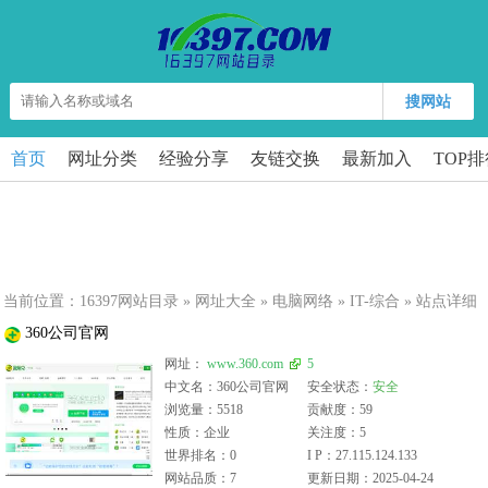
搜网站
首页
网址分类
经验分享
友链交换
最新加入
TOP
当前位置：
16397网站目录
»
网址大全
»
电脑网络
»
IT-综合
» 站点详细
360公司官网
网址：
www.360.com
5
中文名：360公司官网
安全状态：
安全
浏览量：5518
贡献度：59
性质：企业
关注度：5
世界排名：0
I P：27.115.124.133
网站品质：7
更新日期：2025-04-24