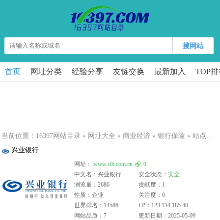
搜网站
首页
网址分类
经验分享
友链交换
最新加入
TOP
当前位置：
16397网站目录
»
网址大全
»
商业经济
»
银行保险
» 站点详细
兴业银行
网址：
www.cib.com.cn
0
中文名：兴业银行
安全状态：
安全
浏览量：2686
贡献度：1
性质：企业
关注度：0
世界排名：14586
I P：123.134.185.48
网站品质：7
更新日期：2025-05-09