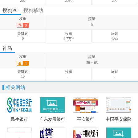
202
2510
290
权重
流量
搜狗PC
搜狗移动
1,567 ~ 8,925
权重
流量
关键词
收录
反链
0
175
-
-
关键词
收录
反链
0
4083
4.7万+
权重
流量
神马
0
权重
流量
关键词
收录
反链
58 ~ 68
0
-
-
关键词
收录
反链
16
-
-
相关网站
民生银行
广东发展银行
平安银行
中国平安保险
（集团）股份有