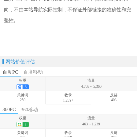
向，不由本站导航实际控制，不保证外部链接的准确性和完
整性。
网站价值评估
百度PC
百度移动
权重
流量
4,709 ~ 5,360
关键词
收录
反链
259
403
1.2万+
权重
流量
360PC
360移动
7,126 ~ 8,558
权重
流量
关键词
收录
反链
463 ~ 1,239
177
-
-
关键词
收录
反链