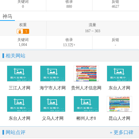
关键词
收录
反链
0
880
4627
权重
流量
神马
0
权重
流量
关键词
收录
反链
167 ~ 303
0
-
-
关键词
收录
反链
1,004
-
13.3万+
相关网站
三江人才网
海宁市人才网
贵州人才信息网
东台人才网
东台人才网
义乌人才网
郴州人才8
昆山人才网
网站点评
» 更多口碑