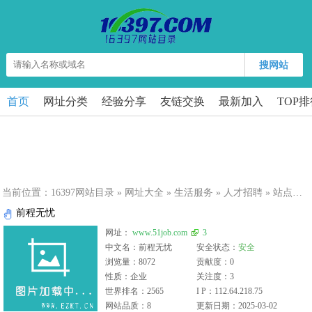
搜网站
首页
网址分类
经验分享
友链交换
最新加入
TOP
当前位置：
16397网站目录
»
网址大全
»
生活服务
»
人才招聘
» 站点详细
前程无忧
网址：
www.51job.com
3
中文名：前程无忧
安全状态：
安全
浏览量：8072
贡献度：0
性质：企业
关注度：3
世界排名：2565
I P：112.64.218.75
网站品质：8
更新日期：2025-03-02