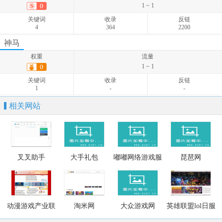
关键词
收录
反链
1 ~ 1
274
-
-
关键词
收录
反链
4
364
2200
权重
流量
神马
1 ~ 2
权重
流量
关键词
收录
反链
1 ~ 1
5
-
-
关键词
收录
反链
1
-
-
相关网站
叉叉助手
大手礼包
嘟嘟网络游戏服
琵琶网
务网
动漫游戏产业联
淘米网
大众游戏网
英雄联盟lol日服