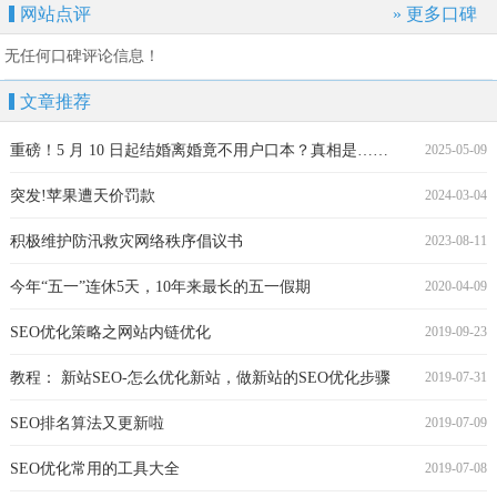
盟
下载网
网站点评
» 更多口碑
无任何口碑评论信息！
文章推荐
重磅！5 月 10 日起结婚离婚竟不用户口本？真相是……
2025-05-09
突发!苹果遭天价罚款
2024-03-04
积极维护防汛救灾网络秩序倡议书
2023-08-11
今年“五一”连休5天，10年来最长的五一假期
2020-04-09
SEO优化策略之网站内链优化
2019-09-23
教程： 新站SEO-怎么优化新站，做新站的SEO优化步骤
2019-07-31
SEO排名算法又更新啦
2019-07-09
SEO优化常用的工具大全
2019-07-08