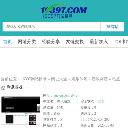
搜网站
首页
网址分类
经验分享
友链交换
最新加入
TOP
当前位置：
16397网站目录
»
网址大全
»
娱乐休闲
»
游戏网游
» 站点详细
腾讯游戏
网址：
tgp.qq.com
2
中文名：腾讯游戏
安全状态：
安全
浏览量：1441
贡献度：0
性质：企业
关注度：2
世界排名：5
I P：140.207.57.206
网站品质：3
更新日期：2025-05-03