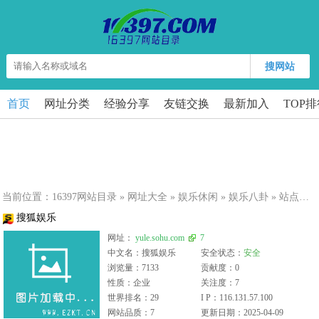
搜网站
首页
网址分类
经验分享
友链交换
最新加入
TOP
当前位置：
16397网站目录
»
网址大全
»
娱乐休闲
»
娱乐八卦
» 站点详细
搜狐娱乐
网址：
yule.sohu.com
7
中文名：搜狐娱乐
安全状态：
安全
浏览量：7133
贡献度：0
性质：企业
关注度：7
世界排名：29
I P：116.131.57.100
网站品质：7
更新日期：2025-04-09