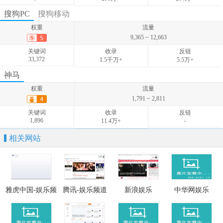
权重
流量
搜狗PC
搜狗移动
2,630 ~ 3,945
权重
流量
关键词
收录
反链
9,365 ~ 12,663
7,514
-
-
关键词
收录
反链
33,372
1.5千万+
5.5万+
权重
流量
神马
9,050 ~ 11,187
权重
流量
关键词
收录
反链
1,791 ~ 2,811
40,774
-
-
关键词
收录
反链
1,896
-
11.4万+
相关网站
雅虎中国-娱乐频
腾讯-娱乐频道
新浪娱乐
中华网娱乐
道