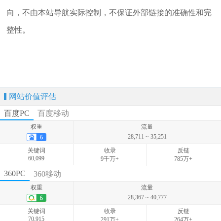
向，不由本站导航实际控制，不保证外部链接的准确性和完
整性。
网站价值评估
百度PC
百度移动
权重
流量
28,711 ~ 35,251
关键词
收录
反链
60,099
9千万+
785万+
权重
流量
360PC
360移动
13,490 ~ 18,739
权重
流量
关键词
收录
反链
28,367 ~ 40,777
7,509
-
-
关键词
收录
反链
70,915
291万+
264万+