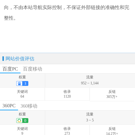
向，不由本站导航实际控制，不保证外部链接的准确性和完
整性。
网站价值评估
百度PC
百度移动
权重
流量
952 ~ 1,144
关键词
收录
反链
64
1120
305万+
权重
流量
360PC
360移动
1,814 ~ 2,059
权重
流量
关键词
收录
反链
3 ~ 5
55
-
-
关键词
收录
反链
9
273
14.2万+