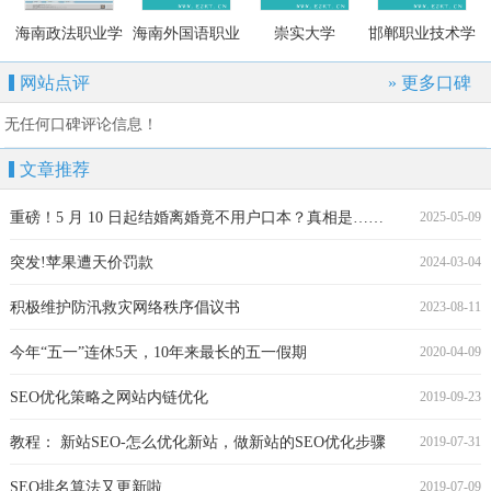
海南政法职业学
海南外国语职业
崇实大学
邯郸职业技术学
院
学院
院
网站点评
» 更多口碑
无任何口碑评论信息！
文章推荐
重磅！5 月 10 日起结婚离婚竟不用户口本？真相是……
2025-05-09
突发!苹果遭天价罚款
2024-03-04
积极维护防汛救灾网络秩序倡议书
2023-08-11
今年“五一”连休5天，10年来最长的五一假期
2020-04-09
SEO优化策略之网站内链优化
2019-09-23
教程： 新站SEO-怎么优化新站，做新站的SEO优化步骤
2019-07-31
SEO排名算法又更新啦
2019-07-09