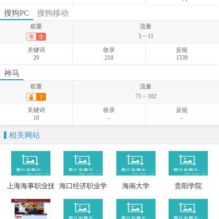
权重
流量
搜狗PC
搜狗移动
67 ~ 75
权重
流量
关键词
收录
反链
5 ~ 11
95
-
-
关键词
收录
反链
29
218
1339
权重
流量
神马
6 ~ 12
权重
流量
关键词
收录
反链
71 ~ 102
32
-
-
关键词
收录
反链
10
-
-
相关网站
上海海事职业技
海口经济职业学
海南大学
贵阳学院
术学院
院