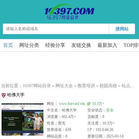
搜网站
首页
网址分类
经验分享
友链交换
最新加入
TOP
当前位置：
16397网站目录
»
网址大全
»
教育培训
»
校园高校
» 站点详细
哈佛大学
网址：
www.harvard.edu
10.3万+
中文名：哈佛大学
安全状态：
安全
浏览量：602.4万+
贡献度：0
性质：暂无
关注度：10.3万+
世界排名：639
I P：192.0.66.20
网站品质：8
更新日期：2025-03-14