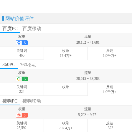
网站价值评估
百度PC
百度移动
权重
流量
28,152 ~ 41,681
关键词
收录
反链
465
17.4万+
1.9千万+
权重
流量
360PC
360移动
13,339 ~ 15,535
权重
流量
关键词
收录
反链
28,615 ~ 38,283
997
-
-
关键词
收录
反链
224
-
1.9千万+
权重
流量
搜狗PC
搜狗移动
40,360 ~ 48,340
权重
流量
关键词
收录
反链
5,702 ~ 9,771
349
-
-
关键词
收录
反链
25,592
1322
707.4万+