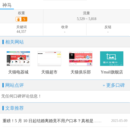
权重
流量
神马
1,294 ~ 1,779
权重
流量
关键词
收录
反链
5,529 ~ 5,818
5,533
-
-
关键词
收录
反链
44,357
-
-
相关网站
天猫电器城
天猫超市
天猫俱乐部
Ymall旗舰店
网站点评
» 更多口碑
无任何口碑评论信息！
文章推荐
重磅！5 月 10 日起结婚离婚竟不用户口本？真相是……
2025-05-09