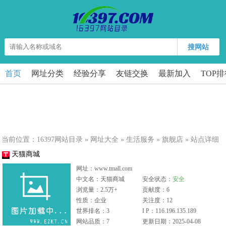
搜网站
首页
网址分类
经验分享
友链交换
最新加入
TOP
当前位置：
16397网站目录
»
网址大全
»
生活服务
»
旗舰店
» 站点详细
天猫商城
网址：www.tmall.com
中文名：天猫商城
安全状态：
安全
浏览量：2.5万+
贡献度：6
性质：企业
关注度：12
世界排名：3
I P：116.196.135.189
网站品质：7
更新日期：2025-04-08