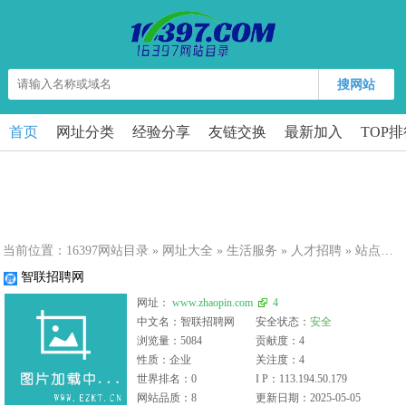
搜网站
首页
网址分类
经验分享
友链交换
最新加入
TOP
当前位置：
16397网站目录
»
网址大全
»
生活服务
»
人才招聘
» 站点详细
智联招聘网
网址：
www.zhaopin.com
4
中文名：智联招聘网
安全状态：
安全
浏览量：5084
贡献度：4
性质：企业
关注度：4
世界排名：0
I P：113.194.50.179
网站品质：8
更新日期：2025-05-05