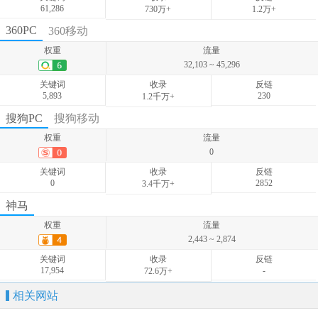
61,286
730万+
1.2万+
权重
流量
360PC
360移动
38,866 ~ 83,394
权重
流量
关键词
收录
反链
32,103 ~ 45,296
46,961
-
-
关键词
收录
反链
5,893
230
1.2千万+
权重
流量
搜狗PC
搜狗移动
55,277 ~ 120,321
权重
流量
关键词
收录
反链
0
38,244
-
-
关键词
收录
反链
0
2852
3.4千万+
权重
流量
神马
0
权重
流量
关键词
收录
反链
2,443 ~ 2,874
0
-
-
关键词
收录
反链
17,954
-
72.6万+
相关网站