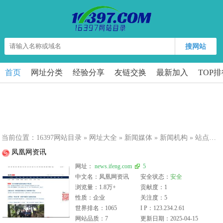
搜网站
首页
网址分类
经验分享
友链交换
最新加入
TOP
当前位置：
16397网站目录
»
网址大全
»
新闻媒体
»
新闻机构
» 站点详细
凤凰网资讯
网址：
news.ifeng.com
5
中文名：凤凰网资讯
安全状态：
安全
浏览量：1.8万+
贡献度：1
性质：企业
关注度：5
世界排名：1065
I P：123.234.2.61
网站品质：7
更新日期：2025-04-15