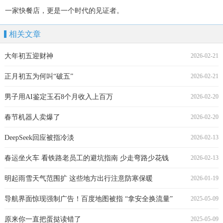
一家快餐店，更是一个时代的见证者。
相关文章
大年初五迎财神
2026-02-21
正月初五为何叫“破五”
2026-02-21
男子用AI鉴定玉石8个月收入上百万
2026-02-20
春节机器人卖爆了
2026-02-20
DeepSeek回应被指冷淡
2026-02-13
春运坐火车 看铁路老员工的避坑指南 少走弯路少花钱
2026-02-13
明起雨雪天气范围扩 这些地方出行注意防寒保暖
2026-01-19
导航界面惊现强制广告！百度地图被指 “拿安全换流量”
2025-05-09
原来你一直把蛋挞读错了
2025-05-09