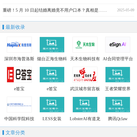
重磅！5 月 10 日起结婚离婚竟不用户口本？真相是……
2025-05-09
最新收录
深圳市海普洛斯
烟台正海生物科
天木生物科技有
AI合同管理平台
生物科技有限公
技股份有限公司
限公司
司
e签宝
e签宝
武汉城市留言板
王者荣耀世界
中国科学院科技
LESS女装
LobsterAI有道龙
腾讯Qclaw
基础能力局
虾
文章分类