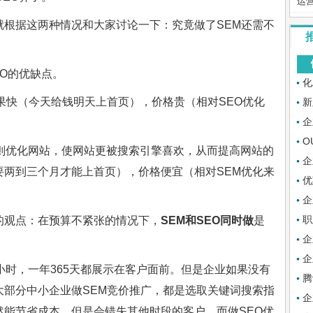
运
就根据这两种情况和大家讨论一下：究竟做了SEM还需不
EO的优缺点。
化
果快（今天给钱明天上首页），价格贵（相对SEO优化
新
企
O
则优化网站，使网站更被搜索引擎喜欢，从而提高网站的
企
要两到三个月才能上首页），价格便宜（相对SEM优化来
优
企
职
的观点：在预算不紧张的情况下，
SEM和SEO同时做
是
企
企
小时，一年365天都展示在客户面前。但是企业如果没有
腾
大部分中小企业做SEM竞价推广，都是选取关键词搜索指
企
然能节省成本，但是会错失其他时段的客户。而做SEO优