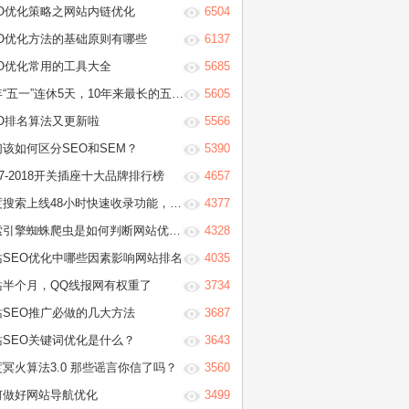
EO优化策略之网站内链优化
6504
EO优化方法的基础原则有哪些
6137
EO优化常用的工具大全
5685
“五一”连休5天，10年来最长的五一假期
5605
EO排名算法又更新啦
5566
们该如何区分SEO和SEM？
5390
17-2018开关插座十大品牌排行榜
4657
搜索上线48小时快速收录功能，只需3分钟学会它！
4377
引擎蜘蛛爬虫是如何判断网站优质程度？
4328
站SEO优化中哪些因素影响网站排名
4035
站半个月，QQ线报网有权重了
3734
站SEO推广必做的几大方法
3687
站SEO关键词优化是什么？
3643
冥火算法3.0 那些谣言你信了吗？
3560
何做好网站导航优化
3499