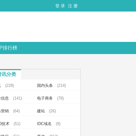
登 录
注 册
OP排行榜
资讯分类
点
(228)
国内头条
(214)
业信息
(141)
电子商务
(78)
络营销
(64)
建站
(26)
O技术
(51)
IDC域名
(9)