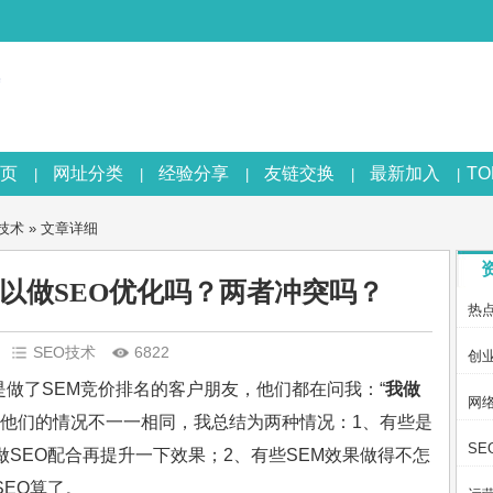
页
网址分类
经验分享
友链交换
最新加入
T
|
|
|
|
|
O技术
» 文章详细
可以做SEO优化吗？两者冲突吗？
热
SEO技术
6822
创
做了SEM竞价排名的客户朋友，他们都在问我：“
我做
网
？他们的情况不一一相同，我总结为两种情况：1、有些是
SE
做SEO配合再提升一下效果；2、有些SEM效果做得不怎
SEO算了。