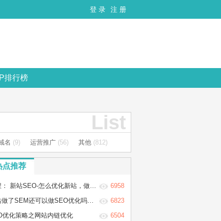
登 录
注 册
OP排行榜
List
C域名
(9)
运营推广
(56)
其他
(812)
热点推荐
 新站SEO-怎么优化新站，做新站的SEO优化步骤
6958
做了SEM还可以做SEO优化吗？两者冲突吗？
6823
EO优化策略之网站内链优化
6504