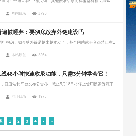
在百度搜索结果页面底部通常有9个相关词，其他搜索引擎同样也都有相关搜索，只是显示个数稍微有些不同，百度相关搜索的形成原理本身在百度是不会有相关搜索结果词出现，但因搜索这个关键词的人，还搜索了其他的词从而出现了相关。
网站目录
2790
章普遍被唾弃：要彻底放弃外链建设吗
最近很多SEO同行抱怨，如今的外链是越来越难发了，各个网站或平台都禁止在文章中带网址。连纯文本网址都封杀了，就别提锚文本链接了。
本站原创
3364
线48小时快速收录功能，只需3分钟学会它！
2020年5月14日，百度站长平台发布公告称，截止5月18日将停止使用搜索资源平台移动专区天级提交功能，为继续支持移动站点提交优质资源，新增站点快速收录，当天上线百度移动搜索资源快速收录工具，最快收录时间约48小时以内。
网址目录
4377
条
1
2
3
4
›
»