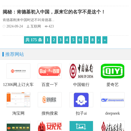
揭秘：肯德基初入中国，原来它的名字不是这个！
肯德基刚来中国时还不叫肯德基...
2024-09-24
互联网
423
共 175 条
1
2
3
4
5
6
7
8
›
»
推荐网站
12306网上订火车
百度一下
中国银行
爱奇艺
票官网
淘宝网
搜狗搜索
扣子ai
deepseek