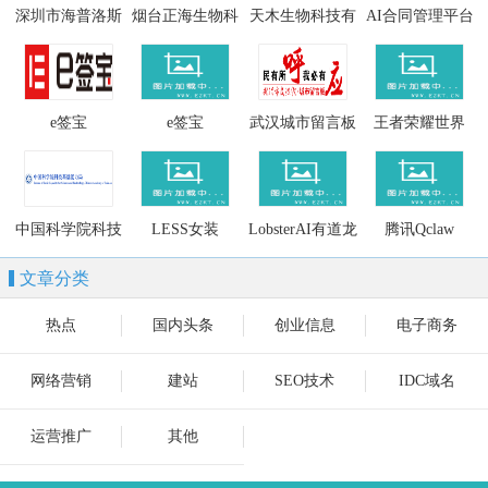
深圳市海普洛斯
烟台正海生物科
天木生物科技有
AI合同管理平台
生物科技有限公
技股份有限公司
限公司
司
e签宝
e签宝
武汉城市留言板
王者荣耀世界
中国科学院科技
LESS女装
LobsterAI有道龙
腾讯Qclaw
基础能力局
虾
文章分类
热点
国内头条
创业信息
电子商务
网络营销
建站
SEO技术
IDC域名
运营推广
其他