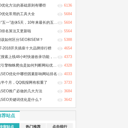
EO优化方法的基础原则有哪些
6136
EO优化常用的工具大全
5684
“五一”连休5天，10年来最长的五一假期
5604
EO排名算法又更新啦
5564
们该如何区分SEO和SEM？
5388
17-2018开关插座十大品牌排行榜
4654
搜索上线48小时快速收录功能，只需3分钟学会它！
4373
引擎蜘蛛爬虫是如何判断网站优质程度？
4328
站SEO优化中哪些因素影响网站排名
4033
站半个月，QQ线报网有权重了
3733
站SEO推广必做的几大方法
3684
站SEO关键词优化是什么？
3642
推荐站点
快审站点
热门推荐
点击排行