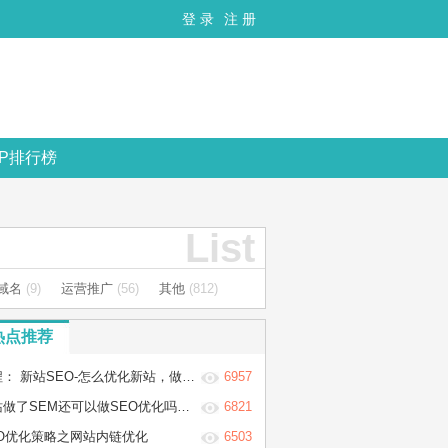
登 录
注 册
OP排行榜
List
C域名
(9)
运营推广
(56)
其他
(812)
热点推荐
 新站SEO-怎么优化新站，做新站的SEO优化步骤
6957
做了SEM还可以做SEO优化吗？两者冲突吗？
6821
EO优化策略之网站内链优化
6503