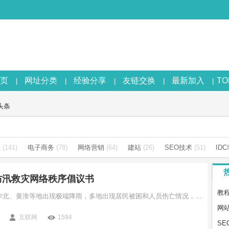
页
网址分类
经验分享
友链交换
最新加入
T
|
|
|
|
|
头条
息
(141)
电子商务
(78)
网络营销
(64)
建站
(26)
SEO技术
(51)
ID
防汛救灾网络秩序倡议书
教程：
近期，东北、华北、黄淮等地出现极端降雨，多地出现居民被困和人员伤亡情况，全国各地救援力量迅速集结，全力投入防汛救灾工作。在当前全国齐心聚力、携手救灾的特殊时期，个别网民编造传播涉灾情虚假信息、挑动地域对立歧视，严重扰乱网络舆论秩序，干扰妨碍抢险救灾工作。
网站
互联网
1594
S