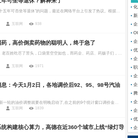
五年可坐等退休？解释来了
化
关于“社保缴满十五年可否坐等退休”的问题，最近在网络平台上引发了热议。根据中国政府网、网易订阅、观察者网、腾讯新闻、新浪新闻和澎湃新闻的报道，
新
互联网
938
企
O
企
囤药，高价倒卖药物的聪明人，终于急了
优
大流行20多天，老百姓吃尽了苦头，口袋里空空如也，而药企、药店、药贩子们，则眉开眼笑，大赚特赚。
企
互联网
1971
职
企
息：今天1月2日，各地调价后92、95、98号汽油
企
腾
企
今天是1月2日,新一轮的油价调整就要在明晚启动了,在之前的9个统计窗口调价金额录得7次上涨,导致整体涨幅达到240元吨,升价对应的涨幅为0.19-0.21元,超过了上调红线,除此以外,原油价格在最后的一个统计窗口再次上涨逾2%,布伦特原油价格逼近86美元桶,这有可能使调价金额连续录得上涨,因此明晚的油价调整即将上调油价,这将是油价在2023年的第一次上调。
互联网
1839
企
优
统构建核心算力，高德在近360个城市上线“绿灯导
企