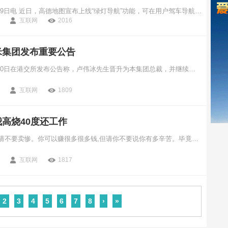
中新经纬12月29日电 近日，高德地图宣布上线“绿灯导航”功能，可在用户驾车导航至某些红绿灯路段时，根据车辆当前实时位置、即将通过的红绿灯路口距离、车流量等综合信息，实时推荐建议的车速范围，从而帮助用户实现“一路绿灯”的理想通行效果，缓解驾车过程中的过灯焦虑。
互联网
2016
米集团发布重要公告
小米集团12月30日在港交所发布公告称，卢伟冰先生晋升为本集团总裁，并继续兼任本集团国际业务部总裁，同时管理本集团手机部、生态链部、大家电部、中国区、印度区；
互联网
1809
高烧40度还工作
你可以赚钱,但请不要卖惨。你可以赚很多很多钱,但请你不要说你有多辛苦。毕竟人人都是这么辛苦,而你获得的成就是比我们多千倍百倍的。
互联网
1817
2
3
4
5
6
7
8
›
»