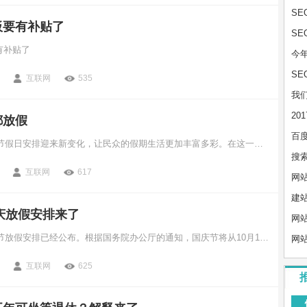
S
板要有补贴了
S
有补贴了
今年
S
互联网
535
我
20
都放假
百度
2025年，我国节假日安排迎来新变化，让民众的假期生活更加丰富多彩。在这一年，放假总数增至13天，新增除夕和5月2日为法定节假日，让国人共享欢乐时光。
搜索
互联网
617
网
建
国庆放假安排来了
网
2024年的国庆节放假安排已经公布。根据国务院办公厅的通知，国庆节将从10月1日开始，持续到10月7日，共计7天。在此期间，9月29日（星期日）和10月12日（星期六）将作为调休日上班。
网
互联网
625