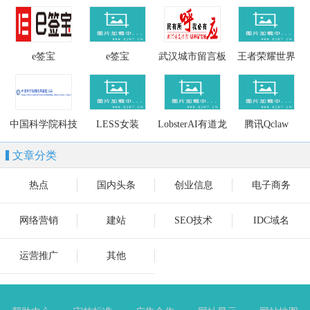
生物科技有限公
技股份有限公司
限公司
司
e签宝
e签宝
武汉城市留言板
王者荣耀世界
中国科学院科技
LESS女装
LobsterAI有道龙
腾讯Qclaw
基础能力局
虾
文章分类
热点
国内头条
创业信息
电子商务
网络营销
建站
SEO技术
IDC域名
运营推广
其他