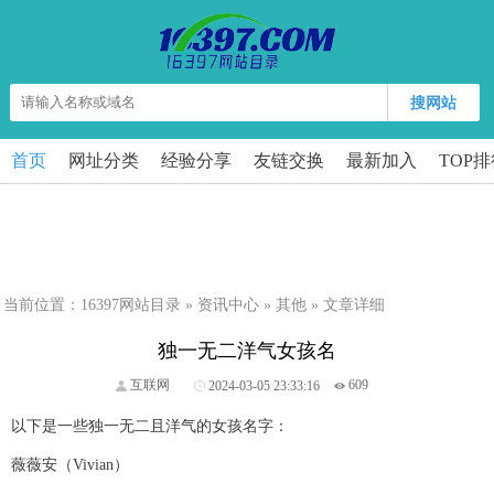
搜网站
首页
网址分类
经验分享
友链交换
最新加入
TOP
当前位置：
16397网站目录
»
资讯中心
»
其他
» 文章详细
独一无二洋气女孩名
互联网
2024-03-05 23:33:16
609
以下是一些独一无二且洋气的女孩名字：
薇薇安（Vivian）