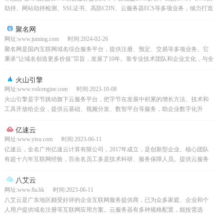
劫持、网站劫持检测、SSL证书、高防CDN、云服务器ECS等多项业务，倾力打造
新一代稳定、高效、安全的DNS综合服...
聚名网
网址:www.juming.com 时间:2024-02-26
聚名网是国内互联网域名综合服务平台，提供注册、预定、交易等多项业务。它
秉承“让域名创造更多价值”宗旨，发展了10年。靠专业技术团队和企业文化，与全
球知名注册局、注册商密切合作，获ICANN认证，...
火山引擎
网址:www.volcengine.com 时间:2023-10-08
火山引擎是字节跳动旗下云服务平台，把字节在发展中积累的增长方法、技术和
工具开放给企业，提供云基础、视频分发、数智平台等服务，助企业数字化升
级。
亿速云
网址:www.yisu.com 时间:2023-06-11
亿速云，全名广州亿速云计算有限公司，2017年成立，是创新型企业。核心团队
有超十六年互联网经验，百余名员工多是技术科研、服务保障人员。提供云服务
器等云计算服务，还有域名注册等增值服务。云服务器性...
八艾云
网址:www.8a.hk 时间:2023-06-11
八艾云是广东地区颇受好评的企业互联网服务提供商，已为众多家庭、企业和个
人用户提供域名注册等互联网应用方案。云服务器有多种规格配置，能按需选