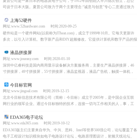
夏普公司是一家日本的电器及电子公司，于1912年由创始人早川德次创立，总公
司设于日本大阪。夏普公司致力于两个主要理念:“诚意与创意”专心二意通过致力
于这些理想，我们可以从我们的工作中获得真正的满...
上海52硬件
网址:www.52hardware.com 时间:2020-09-25
硬件站是一个硬件网站(以前称为ITheat.com)，成立于1999年10月。它每天更新许
多次，以引入计算机、数字新产品和DIY超频修改。它提供计算机和数字产品的报
价。它可以每周分析全国各地区的...
液晶拼接屏
网址:www.joueasy.com 时间:2020-01-10
深圳中亿睿科技是国内商用显示设备解决方案服务商，主要生产液晶拼接屏，46
寸拼接屏，49寸拼接屏，55寸拼接屏，液晶监视器，液晶广告机，触摸一体机，
户外广告机等智能终端显示产品，深圳拼接屏厂家，提...
今目标官网
网址:www.jingoal.com 时间:2019-12-15
北京今目标信息技术有限公司（简称：今目标）成立于2005年，是中国企业互联
网行业的领军企业。通过今目标独特的技术，连接一切与工作相关的人，事，工
具，企业。今目标众多应用，连接企业的人和事；今目标...
EDA365电子论坛
网址:www.eda365.com 时间:2019-10-12
EDA365版主们主要来自华为、中兴、思科、Intel等世界500强公司，论坛覆盖了各
电子工程设计知识模块如电子电路设计论坛，电路原理图设计，射频天线论坛、