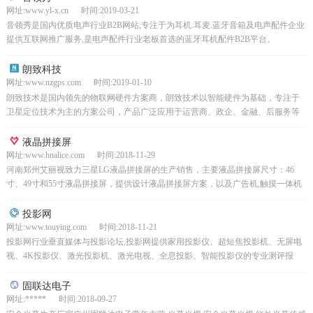
网址:www.yl-x.cn 时间:2019-03-21
音领秀是国内优质电声行业B2B网站,专注于为耳机.耳麦.蓝牙音箱及电声配件企业
提供互联网推广服务,是电声配件行业老板首选的蓝牙耳机配件B2B平台。
朗致科技
网址:www.nzgps.com 时间:2019-01-10
朗致技术是国内领先的物联网硬件方案商，朗致技术以智能硬件为基础，专注于
卫星定位技术为主的方案公司，产品广泛应用于运营商、政企、金融、后服务等
四大领域。自成立以来便致力于用质量、服务和差异化提升合...
液晶拼接屏
网址:www.hnalice.com 时间:2018-11-29
河南郑州艾丽视致力三星LG液晶拼接屏的生产销售，主要液晶拼接屏尺寸：46
寸、49寸和55寸液晶拼接屏，提供设计液晶拼接屏方案，以及广告机,触摸一体机
销售,打造专业商显服务商。
投影网
网址:www.touying.com 时间:2018-11-21
投影网行业垂直媒体与投影论坛,投影网提供家用投影仪、超短焦投影机、无屏电
视、4K投影仪、激光投影机、激光电视、全息投影、智能投影仪的专业测评报
告、技术文档、投影仪百科知识等内容,在投影网投影仪论...
固联达电子
网址:***** 时间:2018-09-27