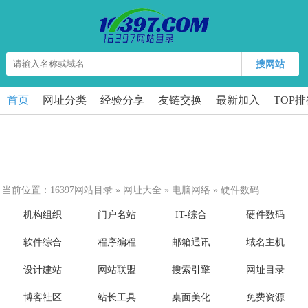
搜网站
首页
网址分类
经验分享
友链交换
最新加入
TOP
当前位置：
16397网站目录
»
网址大全
»
电脑网络
»
硬件数码
机构组织
门户名站
IT-综合
硬件数码
软件综合
程序编程
邮箱通讯
域名主机
设计建站
网站联盟
搜索引擎
网址目录
博客社区
站长工具
桌面美化
免费资源