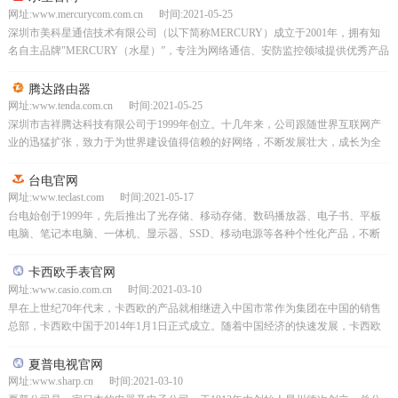
网址:www.mercurycom.com.cn 时间:2021-05-25
深圳市美科星通信技术有限公司（以下简称MERCURY）成立于2001年，拥有知
名自主品牌"MERCURY（水星）”，专注为网络通信、安防监控领域提供优秀产品
及解决方案，深圳市美科星通信...
腾达路由器
网址:www.tenda.com.cn 时间:2021-05-25
深圳市吉祥腾达科技有限公司于1999年创立。十几年来，公司跟随世界互联网产
业的迅猛扩张，致力于为世界建设值得信赖的好网络，不断发展壮大，成长为全
球领先的网络设备提供商。为用户提供涵盖以太网、无线...
台电官网
网址:www.teclast.com 时间:2021-05-17
台电始创于1999年，先后推出了光存储、移动存储、数码播放器、电子书、平板
电脑、笔记本电脑、一体机、显示器、SSD、移动电源等各种个性化产品，不断
创造应用需求的同时坚持提升产品性能及技术含量，始...
卡西欧手表官网
网址:www.casio.com.cn 时间:2021-03-10
早在上世纪70年代末，卡西欧的产品就相继进入中国市常作为集团在中国的销售
总部，卡西欧中国于2014年1月1日正式成立。随着中国经济的快速发展，卡西欧
一直稳步向前发展，规模不断扩大。在此，我谨代表...
夏普电视官网
网址:www.sharp.cn 时间:2021-03-10