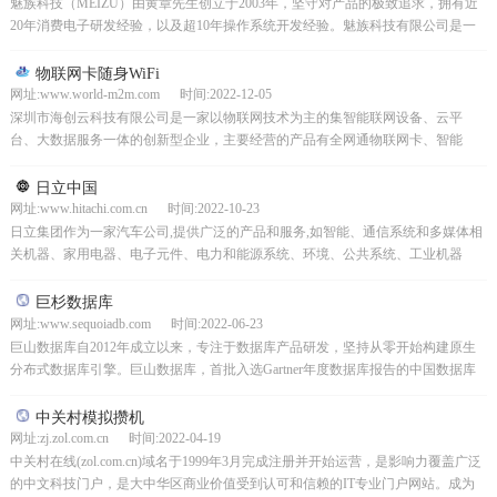
魅族科技（MEIZU）由黄章先生创立于2003年，坚守对产品的极致追求，拥有近
20年消费电子研发经验，以及超10年操作系统开发经验。魅族科技有限公司是一
家知名手机厂商。魅族M8是第一部国产智能手...
物联网卡随身WiFi
网址:www.world-m2m.com 时间:2022-12-05
深圳市海创云科技有限公司是一家以物联网技术为主的集智能联网设备、云平
台、大数据服务一体的创新型企业，主要经营的产品有全网通物联网卡、智能
CPE、工业路由器、随身WIFI、监控摄像头及车载监控设备...
日立中国
网址:www.hitachi.com.cn 时间:2022-10-23
日立集团作为一家汽车公司,提供广泛的产品和服务,如智能、通信系统和多媒体相
关机器、家用电器、电子元件、电力和能源系统、环境、公共系统、工业机器
等。启动一个全球性的企业。1910年,小平浪平创建了...
巨杉数据库
网址:www.sequoiadb.com 时间:2022-06-23
巨山数据库自2012年成立以来，专注于数据库产品研发，坚持从零开始构建原生
分布式数据库引擎。巨山数据库，首批入选Gartner年度数据库报告的中国数据库
产品！坚持产品从无到有的自主研发，广泛应用...
中关村模拟攒机
网址:zj.zol.com.cn 时间:2022-04-19
中关村在线(zol.com.cn)域名于1999年3月完成注册并开始运营，是影响力覆盖广泛
的中文科技门户，是大中华区商业价值受到认可和信赖的IT专业门户网站。成为