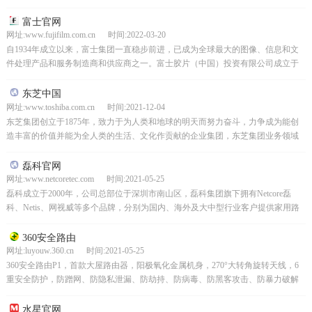
全国IT产品采购者、IT领域的决...
富士官网
网址:www.fujifilm.com.cn 时间:2022-03-20
自1934年成立以来，富士集团一直稳步前进，已成为全球最大的图像、信息和文
件处理产品和服务制造商和供应商之一。富士胶片（中国）投资有限公司成立于
2001年4月12日，是富士胶片株式会社为扩大中国...
东芝中国
网址:www.toshiba.com.cn 时间:2021-12-04
东芝集团创立于1875年，致力于为人类和地球的明天而努力奋斗，力争成为能创
造丰富的价值并能为全人类的生活、文化作贡献的企业集团，东芝集团业务领域
包括数码产品、电子元器件、社会基础设备、家电等。东...
磊科官网
网址:www.netcoretec.com 时间:2021-05-25
磊科成立于2000年，公司总部位于深圳市南山区，磊科集团旗下拥有Netcore磊
科、Netis、网视威等多个品牌，分别为国内、海外及大中型行业客户提供家用路
由、企业级路由、智能网管交换机、接入层...
360安全路由
网址:luyouw.360.cn 时间:2021-05-25
360安全路由P1，首款大屋路由器，阳极氧化金属机身，270°大转角旋转天线，6
重安全防护，防蹭网、防隐私泄漏、防劫持、防病毒、防黑客攻击、防暴力破解
密码，支持3种信号调节模式，降低辐射，专属A...
水星官网