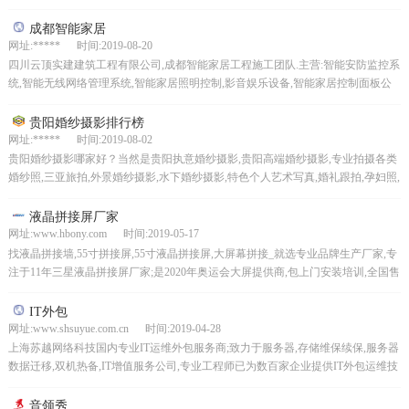
单片机论坛，PCB设计SI信号完整性仿...
成都智能家居
网址:***** 时间:2019-08-20
四川云顶实建建筑工程有限公司,成都智能家居工程施工团队.主营:智能安防监控系
统,智能无线网络管理系统,智能家居照明控制,影音娱乐设备,智能家居控制面板公
司等品牌服务,私人影院,安防报警设施,W6...
贵阳婚纱摄影排行榜
网址:***** 时间:2019-08-02
贵阳婚纱摄影哪家好？当然是贵阳执意婚纱摄影,贵阳高端婚纱摄影,专业拍摄各类
婚纱照,三亚旅拍,外景婚纱摄影,水下婚纱摄影,特色个人艺术写真,婚礼跟拍,孕妇照,
宝宝成长记录集等,贵阳最具影响力的婚纱...
液晶拼接屏厂家
网址:www.hbony.com 时间:2019-05-17
找液晶拼接墙,55寸拼接屏,55寸液晶拼接屏,大屏幕拼接_就选专业品牌生产厂家,专
注于11年三星液晶拼接屏厂家;是2020年奥运会大屏提供商,包上门安装培训,全国售
后服务,彻底为您解决后顾之忧,...
IT外包
网址:www.shsuyue.com.cn 时间:2019-04-28
上海苏越网络科技国内专业IT运维外包服务商;致力于服务器,存储维保续保,服务器
数据迁移,双机热备,IT增值服务公司,专业工程师已为数百家企业提供IT外包运维技
术服务
音领秀