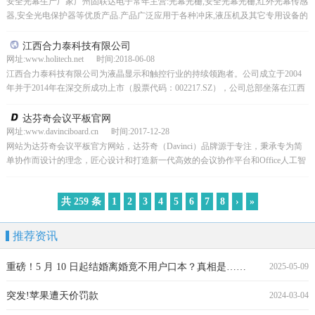
安全光幕生产厂家广州固联达电子常年主营:光幕光栅,安全光幕光栅,红外光幕传感
器,安全光电保护器等优质产品.产品广泛应用于各种冲床,液压机及其它专用设备的
人身安全保护,是您不错的选择!
江西合力泰科技有限公司
网址:www.holitech.net 时间:2018-06-08
江西合力泰科技有限公司为液晶显示和触控行业的持续领跑者。公司成立于2004
年并于2014年在深交所成功上市（股票代码：002217.SZ），公司总部坐落在江西
省吉安市泰和工业园，并在吉安市泰和，...
达芬奇会议平板官网
网址:www.davinciboard.cn 时间:2017-12-28
网站为达芬奇会议平板官方网站，达芬奇（Davinci）品牌源于专注，秉承专为简
单协作而设计的理念，匠心设计和打造新一代高效的会议协作平台和Office人工智
能产品与解决方案，为协作而来，为高效而...
共 259 条
1
2
3
4
5
6
7
8
›
»
推荐资讯
重磅！5 月 10 日起结婚离婚竟不用户口本？真相是……
2025-05-09
突发!苹果遭天价罚款
2024-03-04