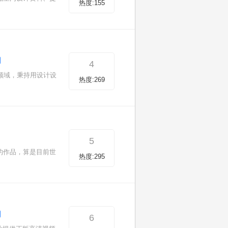
热度:155
4
领域，秉持用设计设
热度:269
5
己的作品，算是目前世
热度:295
6