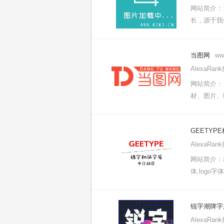
网站简介：
长，源于我
当图网
ww
AlexaRa
网站简介：
材、图片、P
GEETYP
AlexaRa
网站简介：
体,logo
锐字潮牌字
AlexaRa