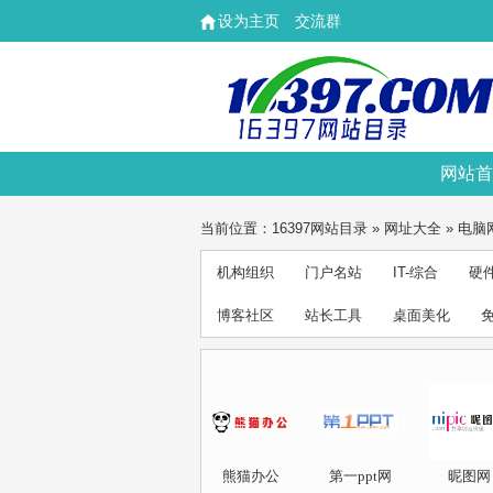
设为主页
交流群
网站首
当前位置：
16397网站目录
»
网址大全
»
电脑
机构组织
门户名站
IT-综合
硬
博客社区
站长工具
桌面美化
熊猫办公
第一ppt网
昵图网