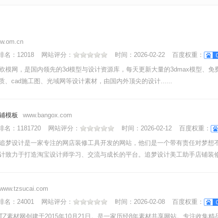
w.om.cn
nk排名：
12018
网站评分：
时间：
2026-02-22
百度权重：
欧模网，是国内领先的3d模型与设计资源库，每天更新大量的3dmax模型、免费
材质、cad施工图、光域网等设计素材，由国内外顶尖的设计......
铺模板
www.bangox.com
nk排名：
1181720
网站评分：
时间：
2026-02-12
百度权重：
追梦设计是一家专注的网店装修工具开发的网站，他们是一个带有责任对梦想
计致力于打造淘宝设计师学习、交流与成长的平台。追梦设计美工助手店铺装修...
www.tzsucai.com
nk排名：
24001
网站评分：
时间：
2026-02-08
百度权重：
TZ素材网创建于2015年10月21日。是一家历经8年素材共享网站。专注收集