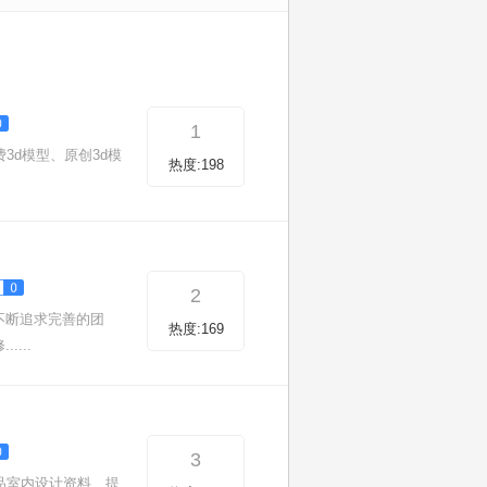
1
3d模型、原创3d模
热度:198
2
不断追求完善的团
热度:169
...
3
精品室内设计资料、提