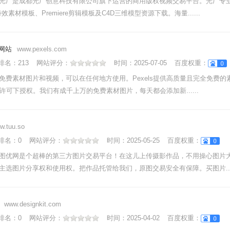
光厂是成都光厂创意科技有限公司旗下运营的商用版权视频交易平台。光厂专
效素材模板、Premiere剪辑模板及C4D三维模型资源下载。海量......
材网站
www.pexels.com
nk排名：
213
网站评分：
时间：
2025-07-05
百度权重：
免费素材图片和视频，可以在任何地方使用。Pexels提供高质量且完全免费的
ls许可下授权。我们有成千上万的免费素材图片，每天都会添加新......
w.tuu.so
nk排名：
0
网站评分：
时间：
2025-05-25
百度权重：
图优网是个超棒的第三方图片交易平台！在这儿上传摄影作品，不用操心图片
主选图片分享权和使用权。把作品托管给我们，原图交易安全有保障。买图片....
www.designkit.com
nk排名：
0
网站评分：
时间：
2025-04-02
百度权重：