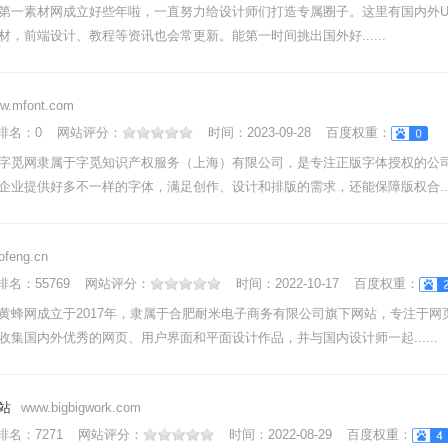
第一素材网成立好些年啦，一直努力给设计师们打造专属圈子。这里有国内外UIKit
材，前端设计、教程等资讯也会常更新。能第一时间挑出国外好......
w.mfont.com
nk排名：
0
网站评分：
时间：
2023-09-28
百度权重：
字觅网隶属于字觅知识产权服务（上海）有限公司，是专注正版字体授权的公
企业提供好多不一样的字体，满足创作、设计和排版的需求，还能保障版权合....
ofeng.cn
nk排名：
55769
网站评分：
时间：
2022-10-17
百度权重：
黄蜂网成立于2017年，隶属于合肥耐米电子商务有限公司旗下网站，专注于网
收集国内外优秀的网页、用户界面和平面设计作品，并与国内设计师一起......
站
www.bigbigwork.com
nk排名：
7271
网站评分：
时间：
2022-08-29
百度权重：