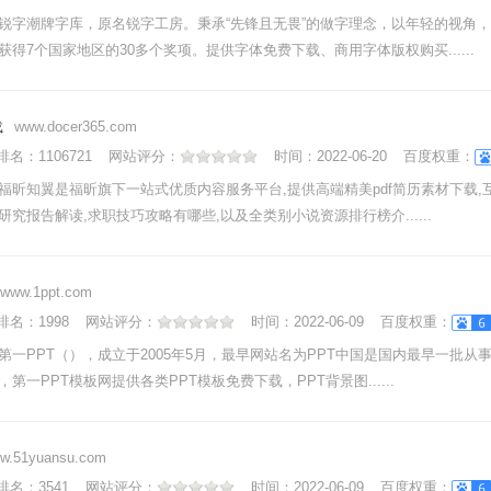
锐字潮牌字库，原名锐字工房。秉承“先锋且无畏”的做字理念，以年轻的视角
获得7个国家地区的30多个奖项。提供字体免费下载、商用字体版权购买......
载
www.docer365.com
nk排名：
1106721
网站评分：
时间：
2022-06-20
百度权重：
福昕知翼是福昕旗下一站式优质内容服务平台,提供高端精美pdf简历素材下载,
研究报告解读,求职技巧攻略有哪些,以及全类别小说资源排行榜介......
www.1ppt.com
nk排名：
1998
网站评分：
时间：
2022-06-09
百度权重：
第一PPT（），成立于2005年5月，最早网站名为PPT中国是国内最早一批从事
第一PPT模板网提供各类PPT模板免费下载，PPT背景图......
w.51yuansu.com
nk排名：
3541
网站评分：
时间：
2022-06-09
百度权重：