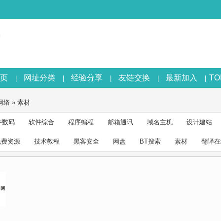
页
网址分类
经验分享
友链交换
最新加入
T
|
|
|
|
|
网络
»
素材
件数码
软件综合
程序编程
邮箱通讯
域名主机
设计建站
免费资源
技术教程
黑客安全
网盘
BT搜索
素材
翻译在