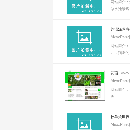
网站简介：
做水池景观
养猫注养意
AlexaRa
网站简介：
儿，猫咪的
花语
www.
AlexaRa
网站简介：
等。...
牧羊犬世界
AlexaRa