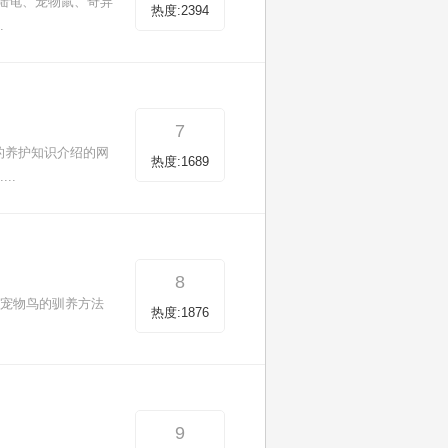
陆龟、宠物鼠、奇异
热度:2394
.
7
的养护知识介绍的网
热度:1689
..
8
他宠物鸟的驯养方法
热度:1876
9