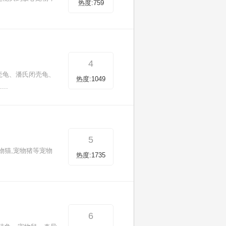
热度:759
4
壳龟、潘氏闭壳龟、
热度:1049
..
5
物猫,宠物猪等宠物
热度:1735
6