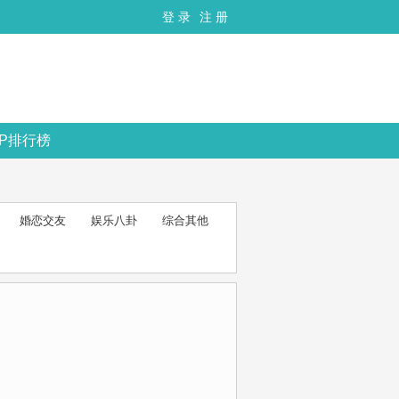
登 录
注 册
OP排行榜
婚恋交友
娱乐八卦
综合其他