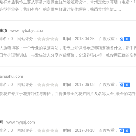
焰祥水族装饰主要从事常州定做鱼缸外景景观设计、常州定做水幕墙（电话：1396
造型等业务，我们有多年的定做鱼缸设计制作经验，熟悉常州鱼缸......
事项
www.mybabycat.cn
nk排名：
0
网站评分：
时间：
2018-04-25
百度权重：
大脸猫博客：一个专业的吸猫网站，用专业知识指导您养猫要准备什么，新手
日常护理和训练，与爱猫达人分享养猫经验，交流养猫心得，教你用正确的姿势...
aihuahui.com
nk排名：
0
网站评分：
时间：
2017-06-08
百度权重：
爱花卉专注于花卉种植与养护，并提供最全的花卉图片及名称大全_最全的花卉
网
www.myqsj.com
nk排名：
0
网站评分：
时间：
2017-04-18
百度权重：