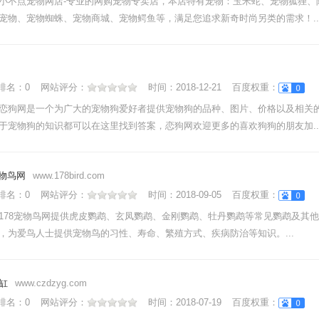
小不点宠物网店-专业的网购宠物专卖店，本店特有宠物：玉米蛇、宠物狐狸、
宠物、宠物蜘蛛、宠物商城、宠物鳄鱼等，满足您追求新奇时尚另类的需求！..
nk排名：
0
网站评分：
时间：
2018-12-21
百度权重：
恋狗网是一个为广大的宠物狗爱好者提供宠物狗的品种、图片、价格以及相关
于宠物狗的知识都可以在这里找到答案，恋狗网欢迎更多的喜欢狗狗的朋友加....
宠物鸟网
www.178bird.com
nk排名：
0
网站评分：
时间：
2018-09-05
百度权重：
178宠物鸟网提供虎皮鹦鹉、玄凤鹦鹉、金刚鹦鹉、牡丹鹦鹉等常见鹦鹉及其
，为爱鸟人士提供宠物鸟的习性、寿命、繁殖方式、疾病防治等知识。...
缸
www.czdzyg.com
nk排名：
0
网站评分：
时间：
2018-07-19
百度权重：