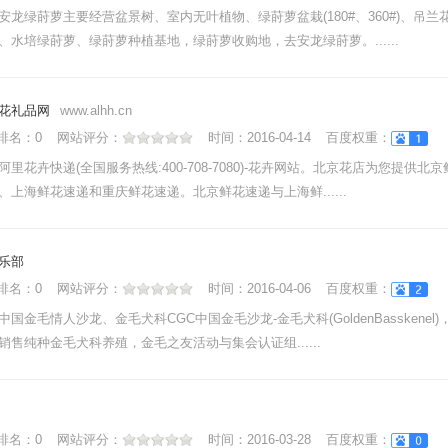
安龙绿莳萝主要经营盆景树、室内无叶植物、绿莳萝盆栽(180#、360#)、吊
、水培绿莳萝、绿莳萝种植基地，绿莳萝收购地，去安龙绿莳萝。......
花礼品网
www.alhh.cn
nk排名：
0
网站评分：
时间：
2016-04-14
百度权重：
里花卉快递(全国服务热线:400-708-7080)-花卉网站。北京花店为您提供
、上海鲜花速递和重庆鲜花速递。北京鲜花速递与上海鲜......
乐部
nk排名：
0
网站评分：
时间：
2016-04-06
百度权重：
国金毛情人沙龙、金毛犬科CGC中国金毛沙龙-金毛犬科(GoldenBasskenel
销售纯种金毛犬科养殖，金毛之友活动与集会认证组......
nk排名：
0
网站评分：
时间：
2016-03-28
百度权重：