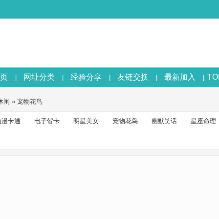
页
网址分类
经验分享
友链交换
最新加入
T
|
|
|
|
|
休闲
»
宠物花鸟
动漫卡通
电子贺卡
明星美女
宠物花鸟
幽默笑话
星座命理