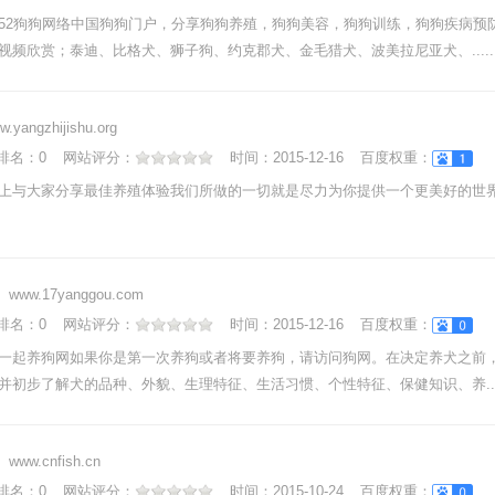
52狗狗网络中国狗狗门户，分享狗狗养殖，狗狗美容，狗狗训练，狗狗疾病预
视频欣赏；泰迪、比格犬、狮子狗、约克郡犬、金毛猎犬、波美拉尼亚犬、.....
w.yangzhijishu.org
nk排名：
0
网站评分：
时间：
2015-12-16
百度权重：
上与大家分享最佳养殖体验我们所做的一切就是尽力为你提供一个更美好的世
www.17yanggou.com
nk排名：
0
网站评分：
时间：
2015-12-16
百度权重：
一起养狗网如果你是第一次养狗或者将要养狗，请访问狗网。在决定养犬之前
并初步了解犬的品种、外貌、生理特征、生活习惯、个性特征、保健知识、养....
www.cnfish.cn
nk排名：
0
网站评分：
时间：
2015-10-24
百度权重：