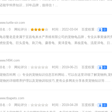
还能学饲养知识，10年品牌，值得信！...
www.turtle-sir.com
nk排名：
0
网站评分：
时间：
2022-03-04
百度权重：
龟谷鳖老是隶属于宜昌龟来水产养殖有限公司的宠物龟品牌，专业从事黄缘闭
虎纹蛋龟、巨头蛋龟、剃刀龟、麝香龟、黄泽蛋龟、果核蛋龟、流星泽龟、日....
www.f494.com
nk排名：
0
网站评分：
时间：
2019-06-21
百度权重：
宠物百科网（）专业的宠物知识信息百科网站，可以在这里详细了解宠物狗,宠
宠物的详细喂养护理以及宠物训练技巧,更有众多网友分享各类宠物知识等......
www.tbapets.com
nk排名：
0
网站评分：
时间：
2019-04-28
百度权重：