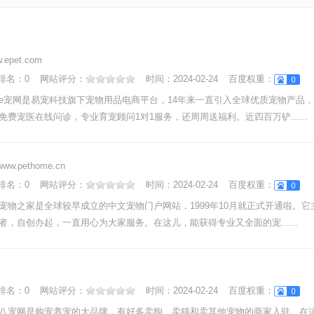
.epet.com
nk排名：
0
网站评分：
时间：
2024-02-24
百度权重：
e宠网是易宠科技旗下宠物用品电商平台，14年来一直引入全球优质宠物产品
免费宠医在线问诊，专业育宠顾问1对1服务，还周周送福利。近四百万铲......
www.pethome.cn
nk排名：
0
网站评分：
时间：
2024-02-24
百度权重：
宠物之家是全球较早成立的中文宠物门户网站，1999年10月就正式开通啦。
者，自创办起，一直用心为大家服务。在这儿，能获得专业又全面的宠......
nk排名：
0
网站评分：
时间：
2024-02-24
百度权重：
八宠网是购宠养宠的大品牌，有好多卖狗、卖猫和卖其他宠物的商家入驻。在