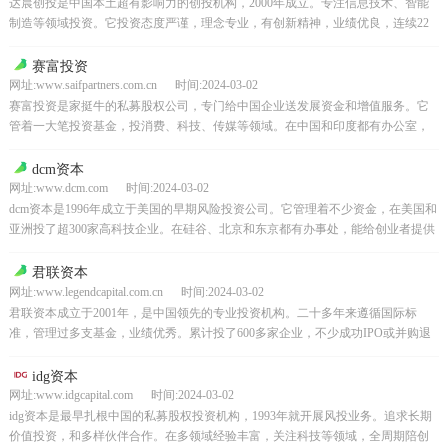
达晨创投是中国本土超有影响力的创投机构，2000年成立。专注信息技术、智能
制造等领域投资。它投资态度严谨，理念专业，有创新精神，业绩优良，连续22
年入选“中国最佳创业投资机构50强”，拿了不少行...
赛富投资
网址:www.saifpartners.com.cn 时间:2024-03-02
赛富投资是家挺牛的私募股权公司，专门给中国企业送发展资金和增值服务。它
管着一大笔投资基金，投消费、科技、传媒等领域。在中国和印度都有办公室，
专业人士跟受资企业长期紧密合作，帮拓展业务、引进管理，...
dcm资本
网址:www.dcm.com 时间:2024-03-02
dcm资本是1996年成立于美国的早期风险投资公司。它管理着不少资金，在美国和
亚洲投了超300家高科技企业。在硅谷、北京和东京都有办事处，能给创业者提供
实战经验、视野和人脉。其优势是三地办公室紧...
君联资本
网址:www.legendcapital.com.cn 时间:2024-03-02
君联资本成立于2001年，是中国领先的专业投资机构。二十多年来遵循国际标
准，管理过多支基金，业绩优秀。累计投了600多家企业，不少成功IPO或并购退
出。投了世界级企业和专精特新企业，秉持初心促发...
idg资本
网址:www.idgcapital.com 时间:2024-03-02
idg资本是最早扎根中国的私募股权投资机构，1993年就开展风投业务。追求长期
价值投资，和多样伙伴合作。在多领域经验丰富，关注科技等领域，全周期陪创