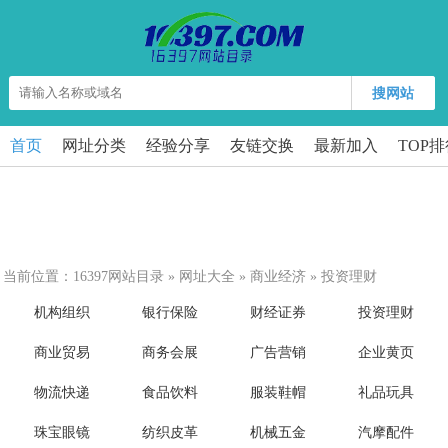
搜网站
首页
网址分类
经验分享
友链交换
最新加入
TOP
当前位置：
16397网站目录
»
网址大全
»
商业经济
»
投资理财
机构组织
银行保险
财经证券
投资理财
商业贸易
商务会展
广告营销
企业黄页
物流快递
食品饮料
服装鞋帽
礼品玩具
珠宝眼镜
纺织皮革
机械五金
汽摩配件