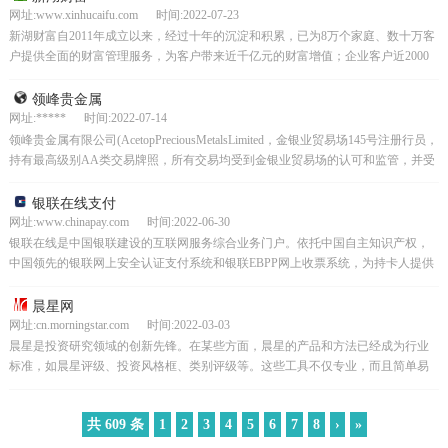
网址:www.xinhucaifu.com 时间:2022-07-23
新湖财富自2011年成立以来，经过十年的沉淀和积累，已为8万个家庭、数十万客
户提供全面的财富管理服务，为客户带来近千亿元的财富增值；企业客户近2000
家，其中上市公司123家，已成为国内第三方财...
领峰贵金属
网址:***** 时间:2022-07-14
领峰贵金属有限公司(AcetopPreciousMetalsLimited，金银业贸易场145号注册行员，
持有最高级别AA类交易牌照，所有交易均受到金银业贸易场的认可和监管，并受
香港法律之管制。...
银联在线支付
网址:www.chinapay.com 时间:2022-06-30
银联在线是中国银联建设的互联网服务综合业务门户。依托中国自主知识产权，
中国领先的银联网上安全认证支付系统和银联EBPP网上收票系统，为持卡人提供
公用事业支付、通讯支付充值、信用卡还款、银行间转账...
晨星网
网址:cn.morningstar.com 时间:2022-03-03
晨星是投资研究领域的创新先锋。在某些方面，晨星的产品和方法已经成为行业
标准，如晨星评级、投资风格框、类别评级等。这些工具不仅专业，而且简单易
用，可以帮助投资者做出明智的投资决策。晨星的品牌得到了...
共 609 条
1
2
3
4
5
6
7
8
›
»