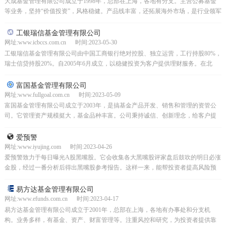
大成基金管理有限公司成立于1998年，总部在上海，各地有分支。主营公募基金
等业务，坚持“价值投资”，风格稳健。产品线丰富，还拓展海外市场，是行业领军
者。
工银瑞信基金管理有限公司
网址:www.icbccs.com.cn 时间:2023-05-30
工银瑞信基金管理有限公司由中国工商银行绝对控股、独立运营，工行持股80%，
瑞士信贷持股20%。自2005年6月成立，以稳健投资为客户提供理财服务。在北
京、上海等地设分公司，还有两家全资子公司。有...
富国基金管理有限公司
网址:www.fullgoal.com.cn 时间:2023-05-09
富国基金管理有限公司成立于2003年，是搞基金产品开发、销售和管理的资管公
司。它管理资产规模挺大，基金品种丰富。公司秉持诚信、创新理念，给客户提
供多元资产配置服务，还不断提升投研能力，努力打造领...
爱预警
网址:www.iyujing.com 时间:2023-04-26
爱预警致力于每日曝光A股黑嘴股。它会收集各大黑嘴股评家盘后鼓吹的明日必涨
金股，经过一番分析后得出黑嘴股参考报告。这样一来，能帮投资者提高风险预
警意识，让大家轻松远离黑嘴股带来的危害，在投资路上少踩坑。
易方达基金管理有限公司
网址:www.efunds.com.cn 时间:2023-04-17
易方达基金管理有限公司成立于2001年，总部在上海，各地有办事处和分支机
构。业务多样，有基金、资产、财富管理等。注重风控和研究，为投资者提供靠