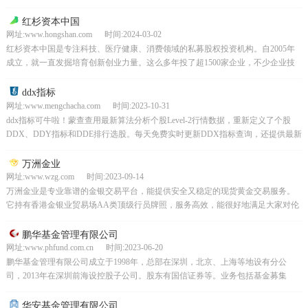
业者成长，连续位居清科榜单TOP5。
红杉资本中国
网址:www.hongshan.com 时间:2024-03-02
红杉资本中国是专注科技、医疗健康、消费领域的私募股权投资机构。自2005年
成立，就一直发掘培育创新创业力量。这么多年投了超1500家企业，不少企业技
术亮眼、商业模式新颖，成长潜力大。到现在，16...
ddx指标
网址:www.mengchacha.com 时间:2023-10-31
ddx指标可牛啦！蒙查查用最新算法分析个股Level-2行情数据，重新定义了个股
DDX、DDY指标和DDE排行选股。每天免费实时更新DDX指标查询，还提供最新
个股资金流向分析数据、ACE主动大单...
万洲金业
网址:www.wzg.com 时间:2023-09-14
万洲金业是专业靠谱的金银交易平台，能提供安全又稳定的现货黄金交易服务。
它持有香港金银业贸易场AA类顶级行员牌照，服务高效，能很好地满足大家对伦
敦金交易的需求，值得信赖。
鹏华基金管理有限公司
网址:www.phfund.com.cn 时间:2023-06-20
鹏华基金管理有限公司成立于1998年，总部在深圳，北京、上海等地设有分公
司，2013年在深圳前海设控股子公司。股东有国信证券等。业务包括基金募集
等。产品线丰富，覆盖多种类型。投资以价值为核心，严...
华安基金管理有限公司