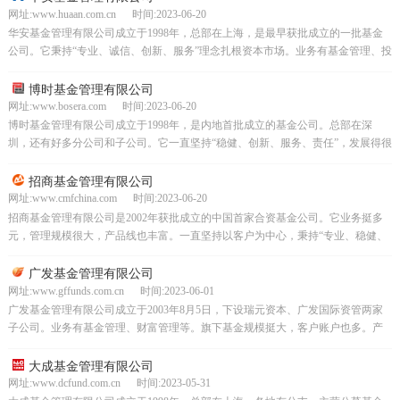
网址:www.huaan.com.cn 时间:2023-06-20
华安基金管理有限公司成立于1998年，总部在上海，是最早获批成立的一批基金
公司。它秉持“专业、诚信、创新、服务”理念扎根资本市场。业务有基金管理、投
资咨询等，专业团队打造众多产品，规模超千亿，口...
博时基金管理有限公司
网址:www.bosera.com 时间:2023-06-20
博时基金管理有限公司成立于1998年，是内地首批成立的基金公司。总部在深
圳，还有好多分公司和子公司。它一直坚持“稳健、创新、服务、责任”，发展得很
不错，管理规模超3000亿啦，是值得咱投资者信赖...
招商基金管理有限公司
网址:www.cmfchina.com 时间:2023-06-20
招商基金管理有限公司是2002年获批成立的中国首家合资基金公司。它业务挺多
元，管理规模很大，产品线也丰富。一直坚持以客户为中心，秉持“专业、稳健、
创新、卓越”价值观，还拿了不少行业荣誉，影响力不小呢。
广发基金管理有限公司
网址:www.gffunds.com.cn 时间:2023-06-01
广发基金管理有限公司成立于2003年8月5日，下设瑞元资本、广发国际资管两家
子公司。业务有基金管理、财富管理等。旗下基金规模挺大，客户账户也多。产
品线丰富，有多种基金产品和投资工具。秉持专业等理...
大成基金管理有限公司
网址:www.dcfund.com.cn 时间:2023-05-31