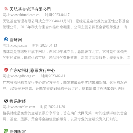
谱服务，规模挺大。
天弘基金管理有限公司
网址:www.thfund.com.cn 时间:2023-04-17
天弘基金管理有限公司成立于2004年11月8日，是经证监会批准的全国性公募基金
管理公司。2013年和支付宝合作推出余额宝。公司主营公募基金管理等业务，有
股票、债券等多种基金产品。靠严谨风控和优秀...
雪球网
网址:xueqiu.com 时间:2023-04-13
雪球网是雪球财经旗下网站，自2010年成立后，总部设在北京。它可是中国领先
的财经媒体，能提供跨市场、跨品种的数据查询、新闻订阅等服务，覆盖A股、港
股、美股。这里有实时行情、免费资讯，还能和高手交...
广东省福利彩票发行中心
网址:www.gdfc.org.cn 时间:2023-02-11
广东省福利彩票发行中心是官方平台，能发布最新中奖结果和新闻。这里有双色
球、3D等多种彩票。还能发短信到福彩平台订购。财政部修订办法加强相关限
制，彩民可来这了解更多。
搜易财经
网址:www.nchlzc.com 时间:2022-11-30
搜易财经是免费的金融资讯分享平台，旨在为广大网民第一时间提供详细的贵金
属、基金、股票、黄金等金融信息的服务，以及专业的金融投资入门知识。
新湖财富