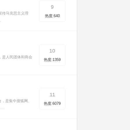
9
宣传马克思主义理
热度:640
.
10
，是人民团体和商会
热度:1359
11
台，是集中搜狐网、
热度:6079
..