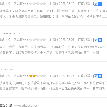
nk排名：
0
网站评分：
时间：
2023-08-12
百度权重：
马克思主义研究这本月刊，1995年创刊，由社科院主管、马研院主办。它研究
领域，发表大量高质量成果。编辑团队专业，重理论实践结合，推动其研究.....
www.acfic.org.cn
nk排名：
0
网站评分：
时间：
2023-03-07
百度权重：
全国工商联，也就是中国民间商会，1953年成立。它面向民企和民营经济人士
的领导下，是联系民营经济人士的桥梁、政府服务民营经济的助手，对国......
.sohu.com
nk排名：
0
网站评分：
时间：
2022-10-26
百度权重：
搜狐号是在搜狐门户改革背景下全新打造的分类内容的入驻、发布和分发全平
和搜狐新闻客户端三端资源大力推广媒体和自媒体优质内容的平台，将不断为....
究设计院
www.sdari.com.cn