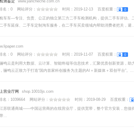
检测鉴定
www.jiancheche.com.cn
nk排名：
0
网站评分：
时间：
2019-12-13
百度权重：
检车车—专注、负责、公正的独立第三方二手车检测机构，提供二手车评估、
二手车延保、二手车定制淘车服务，在二手车买卖领域内帮助消费者把关，避....
w.lipaper.com
nk排名：
0
网站评分：
时间：
2019-11-07
百度权重：
骊鸣云是利用大数据、云计算、智能终端等信息技术，汇聚优质创新资源，助
，骊鸣云正致力于打造“国内首家科创服务为主题的AI＋新媒体＋双创平台”。...
上营业厅网
shop.10010js.com
nk排名：
1039664
网站评分：
时间：
2019-08-29
百度权重：
江苏联通商城——中国运营商的在线营业厅，提供宽带，整个官方安装，您值
...