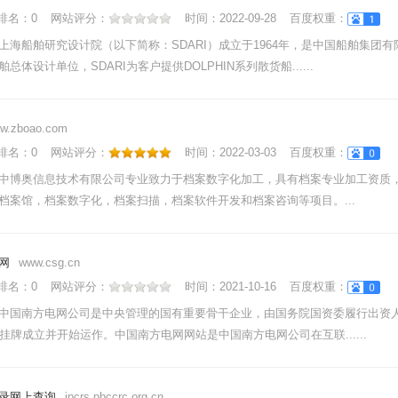
nk排名：
0
网站评分：
时间：
2022-09-28
百度权重：
上海船舶研究设计院（以下简称：SDARI）成立于1964年，是中国船舶集团
总体设计单位，SDARI为客户提供DOLPHIN系列散货船......
w.zboao.com
nk排名：
0
网站评分：
时间：
2022-03-03
百度权重：
中博奥信息技术有限公司专业致力于档案数字化加工，具有档案专业加工资质
档案馆，档案数字化，档案扫描，档案软件开发和档案咨询等项目。...
网
www.csg.cn
nk排名：
0
网站评分：
时间：
2021-10-16
百度权重：
中国南方电网公司是中央管理的国有重要骨干企业，由国务院国资委履行出资人职
式挂牌成立并开始运作。中国南方电网网站是中国南方电网公司在互联......
录网上查询
ipcrs.pbccrc.org.cn