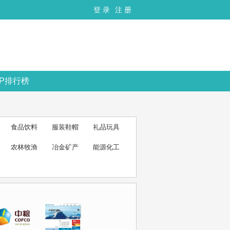
登 录
注 册
OP排行榜
食品饮料
服装鞋帽
礼品玩具
农林牧渔
冶金矿产
能源化工