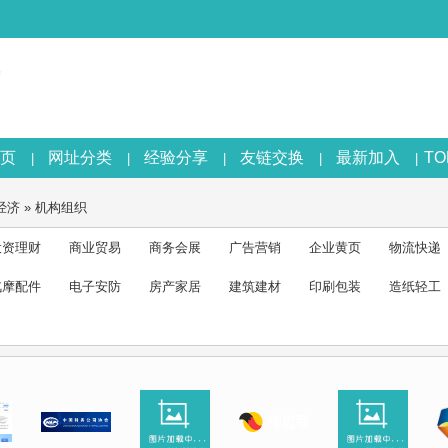
页
网址分类
经验分享
友链交换
最新加入
T
|
|
|
|
|
经济
»
机构组织
投资理财
商业贸易
商务会展
广告营销
企业黄页
物流快递
汽摩配件
电子安防
房产家居
建筑建材
印刷包装
造纸轻工