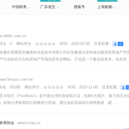
国工业和信息化部
中国财务公司协会
广东省交通集团有限公司
搜狐号
上海船舶研究设计院
w.ahfdc.com.cn
nk排名：
0
网站评分：
时间：
2026-02-08
百度权重：
安徽住房网是安徽惠玲信息技术有限公司在安徽省住房和城乡建设部房地产市
产行业协会主办的房地产市场信息专业网站。它也是一个集信息发布、信息管....
www.5music.com.tw
nk排名：
93188
网站评分：
时间：
2025-11-08
百度权重：
五大唱片（FiveMusic）是中国台湾的连锁唱片店，也称5大唱片。旗下的五
）依据台湾每周唱片销量统计而成，通过追踪实体唱片销售数据，建......
务师协会
www.cctaa.cn