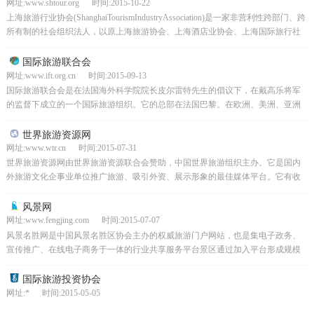
网址:www.shtour.org 时间:2015-10-22
上海旅游行业协会(ShanghaiTourismIndustryAssociation)是一家非营利性跨部门、跨
所有制的社会组织法人，以原上海旅游协会、上海酒店业协会、上海国际旅行社
协会、上海国...
国际旅游联合会
网址:www.ift.org.cn 时间:2015-09-13
国际旅游联合会是在法国海外科学院院长皮尔雷特先生的倡议下，在戴高乐将军
的监督下成立的一个国际旅游组织。它的总部在法国巴黎。在欧洲、美洲、亚洲
等32个国家设有分支机构或代表处。它致力于国际旅游服务...
世界旅游资源网
网址:www.wtr.cn 时间:2015-07-31
世界旅游资源网由世界旅游资源联合会赞助，中国世界旅游组织主办。它是国内
外旅游文化企事业单位推广旅游、吸引外资、展示形象的最佳媒体平台。它有收
集世界旅游资源和推广国际旅游品牌的责任。致力于创造世界...
风景网
网址:www.fengjing.com 时间:2015-07-07
风景名胜网是中国风景名胜区协会主办的权威旅游门户网站，也是集电子政务、
宣传推广、在线电子商务于一体的行业共享服务平台景区通过加入平台形成规模
效应，同时汇聚国际知名网站，提升中国景区整体品牌形象和...
国际旅游投资协会
网址:* 时间:2015-05-05