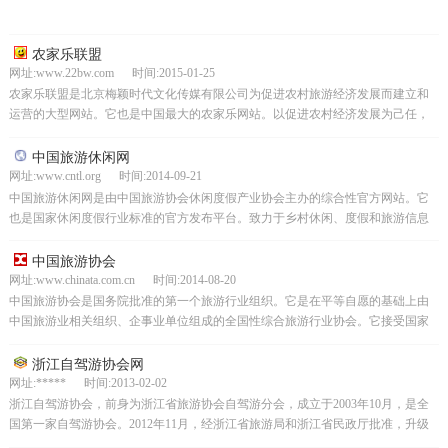
农家乐联盟
网址:www.22bw.com 时间:2015-01-25
农家乐联盟是北京梅颖时代文化传媒有限公司为促进农村旅游经济发展而建立和
运营的大型网站。它也是中国最大的农家乐网站。以促进农村经济发展为己任，
以休闲农业和乡村旅游为重要任务，充分发挥现代信息技术优...
中国旅游休闲网
网址:www.cntl.org 时间:2014-09-21
中国旅游休闲网是由中国旅游协会休闲度假产业协会主办的综合性官方网站。它
也是国家休闲度假行业标准的官方发布平台。致力于乡村休闲、度假和旅游信息
咨询的传播和推广，搭建游客和旅游经营者之间的便捷桥梁，...
中国旅游协会
网址:www.chinata.com.cn 时间:2014-08-20
中国旅游协会是国务院批准的第一个旅游行业组织。它是在平等自愿的基础上由
中国旅游业相关组织、企事业单位组成的全国性综合旅游行业协会。它接受国家
旅游局的领导、民政部的业务指导和监督，具有独立法人资格...
浙江自驾游协会网
网址:***** 时间:2013-02-02
浙江自驾游协会，前身为浙江省旅游协会自驾游分会，成立于2003年10月，是全
国第一家自驾游协会。2012年11月，经浙江省旅游局和浙江省民政厅批准，升级
为省级协会，全称浙江省自驾游协会，成为华东...