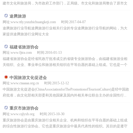
建市文化和旅游局，为市政府工作部门，正局级。市文化和旅游局整合了原市文
广新局的文化广电管理职责、原市旅游委的主要职责，加...
途腾旅游
网址:www.ttly.yunzhichuangkeji.com 时间:2017-04-07
途腾旅游行业导航途腾旅游行业相关行业的专业途腾旅游行业导航的网站，为大
家提供途腾旅游行业网址大全
福建省旅游协会
网址:www.fjtra.com 时间:2016-01-13
福建省旅游协会是经省民政厅批准成立的省级专业旅游协会，由福建省旅游业相
关组织、企业、事业单位和旅游相关组织在平等自愿的基础上组成。它也是一个
非营利社会组织，有421个成员单位、180名常务董事和...
中国旅游文化促进会
网址:www.ctaaaaa.org.cn 时间:2015-12-12
中国旅游文化促进会(ChinaAssociationforThePromotionofTourismCulture)是经中国政
府批准，由文化部相关部委和其他国家及国内外相关单位联合主办的全国性行...
重庆市旅游协会
网址:www.cqlyxh.org 时间:2015-10-30
重庆旅游协会是由重庆旅游行业相关企业、机构和组织在平等自愿的基础上组成
的综合性旅游行业协会。它也是重庆旅游业中最具代表性的组织。其目的是遵守
宪法、法律、法规和国家政策以及社会道德。发挥政府与成员...