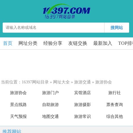
搜网站
首页
网址分类
经验分享
友链交换
最新加入
TOP
当前位置：
16397网站目录
»
网址大全
»
旅游交通
»
旅游协会
旅游协会
旅游门户
宾馆酒店
旅行社
景点线路
自助旅游
旅游摄影
票务查询
天气预报
地图交通
旅游常识
综合其他
推荐网站