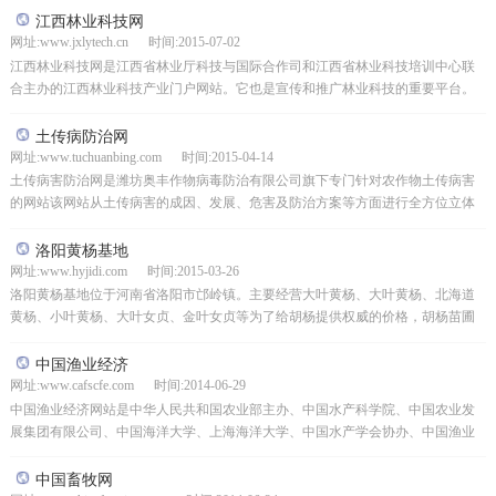
江西林业科技网
网址:www.jxlytech.cn 时间:2015-07-02
江西林业科技网是江西省林业厅科技与国际合作司和江西省林业科技培训中心联
合主办的江西林业科技产业门户网站。它也是宣传和推广林业科技的重要平台。
旨在大力推进林业科技的网络传播。通过该网站，广大林业科...
土传病防治网
网址:www.tuchuanbing.com 时间:2015-04-14
土传病害防治网是潍坊奥丰作物病毒防治有限公司旗下专门针对农作物土传病害
的网站该网站从土传病害的成因、发展、危害及防治方案等方面进行全方位立体
防控。
洛阳黄杨基地
网址:www.hyjidi.com 时间:2015-03-26
洛阳黄杨基地位于河南省洛阳市邙岭镇。主要经营大叶黄杨、大叶黄杨、北海道
黄杨、小叶黄杨、大叶女贞、金叶女贞等为了给胡杨提供权威的价格，胡杨苗圃
里有1000多亩，多年来一直是中国胡杨最大的基地，同时...
中国渔业经济
网址:www.cafscfe.com 时间:2014-06-29
中国渔业经济网站是中华人民共和国农业部主办、中国水产科学院、中国农业发
展集团有限公司、中国海洋大学、上海海洋大学、中国水产学会协办、中国渔业
经济编辑部主办的渔业经济综合门户网站。其目的是为渔业企...
中国畜牧网