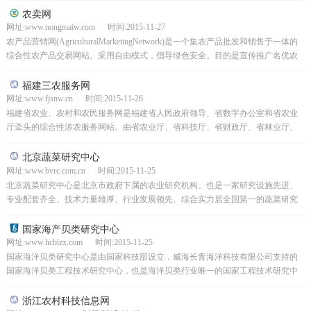
农卖网
网址:www.nongmaiw.com 时间:2015-11-27
农产品营销网(AgriculturalMarketingNetwork)是一个集农产品批发和销售于一体的
综合性农产品交易网站。采用自由模式，倡导绿色安全。目的是宣传推广名优农
产品，解决当前农产品...
福建三农服务网
网址:www.fjsnw.cn 时间:2015-11-26
福建省农业、农村和农民服务网是福建省人民政府领导、省数字办公室和省农业
厅牵头的综合性涉农服务网站。由省农业厅、省科技厅、省财政厅、省林业厅、
省水利厅、省海洋渔业厅、省气象局、省粮食局、省物价局、...
北京蔬菜研究中心
网址:www.bvrc.com.cn 时间:2015-11-25
北京蔬菜研究中心是北京市政府下属的农业研究机构。也是一家研究设施先进、
专业配套齐全、技术力量雄厚、行业发展领先、综合实力居全国第一的蔬菜研究
机构。其主要任务是立足北京，面向全国，瞄准世界蔬菜科技...
国家海产贝类研究中心
网址:www.hcblzx.com 时间:2015-11-25
国家海洋贝类研究中心是由国家科技部设立，威海长青海洋科技有限公司支持的
国家海洋贝类工程技术研究中心，也是海洋贝类行业唯一的国家工程技术研究中
心。其目的是通过养殖和改良水产养殖新品种、开发贝类加工...
浙江农村科技信息网