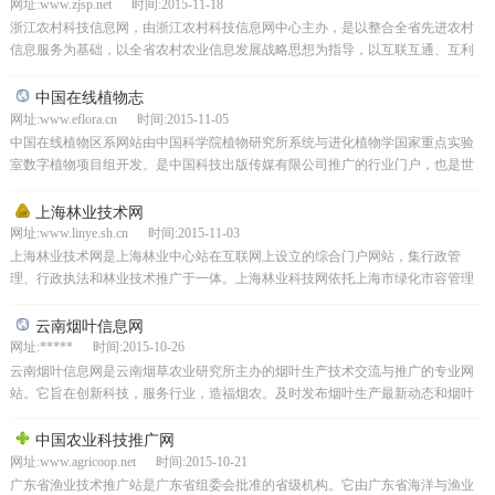
网址:www.zjsp.net 时间:2015-11-18
浙江农村科技信息网，由浙江农村科技信息网中心主办，是以整合全省先进农村
信息服务为基础，以全省农村农业信息发展战略思想为指导，以互联互通、互利
互动为原则，以云计算技术框架和开放应用系统为支撑，面向...
中国在线植物志
网址:www.eflora.cn 时间:2015-11-05
中国在线植物区系网站由中国科学院植物研究所系统与进化植物学国家重点实验
室数字植物项目组开发。是中国科技出版传媒有限公司推广的行业门户，也是世
界上最大、最丰富的植物科学杰作——中国植物志官方网站。...
上海林业技术网
网址:www.linye.sh.cn 时间:2015-11-03
上海林业技术网是上海林业中心站在互联网上设立的综合门户网站，集行政管
理、行政执法和林业技术推广于一体。上海林业科技网依托上海市绿化市容管理
局(上海林业局)强大的信息资源，致力于为用户提供森林抚育...
云南烟叶信息网
网址:***** 时间:2015-10-26
云南烟叶信息网是云南烟草农业研究所主办的烟叶生产技术交流与推广的专业网
站。它旨在创新科技，服务行业，造福烟农。及时发布烟叶生产最新动态和烟叶
生产技术信息，致力于为内部人员和决策者提供便捷的信息服...
中国农业科技推广网
网址:www.agricoop.net 时间:2015-10-21
广东省渔业技术推广站是广东省组委会批准的省级机构。它由广东省海洋与渔业