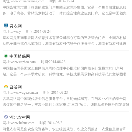
网址:www.chinafarming.com 时间:2014-06-24
中国畜牧网隶属于领先的农业门户集团金农网络集团。它是一个集畜牧业信息服
务、电子商务、营销策划和活动于一体的综合性商业信息门户。它也是中国领先
畜牧业中最权威和最有影响力的门户之一。中国畜牧网秉承专...
炎农网
网址:www.y 时间:2014-06-24
烟农网是湖南烟农网络信息技术有限公司精心打造的三农综合门户，全国农村移
动电子商务试点示范项目，湖南省新农村信息合作服务平台，湖南省新农村建设
重点项目，农产品交易互动平台。拥有自主开发的农业信通技...
中国植保网
网址:www.zgzbao.com 时间:2014-06-23
中国植保网是国家互联网信息网络管理中心批准的国内植保行业最大的门户网
站。它是一个从事学术研究、科学研究、科技成果展示和高科技示范的文献图书
馆。它也是我国植保行业电子专业信息技术的宝库。它为农民应...
吾谷网
网址:www.wugu.com.cn 时间:2014-06-23
古武网络是中国现代农业信息服务平台，日均光伏30万。在与农业相关的综合网
络媒体中排名第一，被农业部列为国家重点“三农”项目。该网站依托国务院发展研
究中心农村经济部强大的专家团队，与国内外众多知名...
河北农村网
网址:www.hebnc.com 时间:2014-06-21
河北农村网是集农业投资咨询、农业经营规划、农业交易服务、农业信息整合和