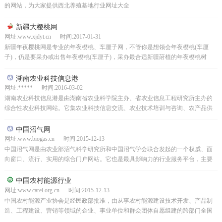
的网站，为大家提供西北养殖基地行业网址大全
新疆大樱桃网
网址:www.xjdyt.cn 时间:2017-01-31
新疆年夜樱桃网是专业的年夜樱桃、车厘子网，不管你是想领会年夜樱桃(车厘
子)，仍是要采办或出售年夜樱桃(车厘子)，采办最合适新疆莳植的年夜樱桃树
苗，就请上新疆年夜樱桃网。
湖南农业科技信息港
网址:***** 时间:2016-03-02
湖南农业科技信息港是由湖南省农业科学院主办、省农业信息工程研究所主办的
综合性农业科技网站。它集农业科技信息交流、农业技术培训与咨询、农产品供
求为一体。其目的是充分发挥全省的科技、人才、成果和资源...
中国沼气网
网址:www.biogas.cn 时间:2015-12-13
中国沼气网是由农业部沼气科学研究所和中国沼气学会联合发起的一个权威、面
向窗口、流行、实用的综合门户网站。它也是最具影响力的行业服务平台，主要
报道我国沼气厌氧技术的研究和新进展。推广沼气技术在能源...
中国农村能源行业
网址:www.carei.org.cn 时间:2015-12-13
中国农村能源产业协会是经民政部批准，由从事农村能源建设技术开发、产品制
造、工程建设、营销等领域的企业、事业单位和群众团体自愿组建的跨部门全国
性、行业性和非营利性法人组织。它受民政部、社团登记主管...