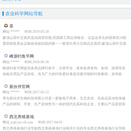
农业科学网站导航
茶
网址:***** 时间:2019-05-20
蒙顶山茶叶交易所是由国资控股,经国家工商总局核名、证监会牵头的国务院24部
委部际联席会议验收保留的国内唯一一家茶叶类大宗商品交易所;蒙顶山茶叶交易
所采取互联网+茶业+金融+智慧物流的创新商业模式...
峰源钓鱼竿网
网址:***** 时间:2018-06-30
峰源钓鱼竿网提供各类品牌钓鱼竿，分类齐全，更有各类鱼钩、鱼饵、渔漂等其
他相关周边产品供应。也为广大的钓鱼爱好者提供最详细的钓鱼教程。咨询热
线:155-8001-7973
新伙伴官网
网址:***** 时间:2017-05-12
青岛新伙伴生物科技有限公司是一家集电子商务、生态农业、化妆品及绿色保健
产品的研制、开发、生产及销售为一体的现代化高科技企业，主要以产品直销系
统、电子商城、生态农业为三大业务平台。
西北养殖基地
网址:yzjd.yzc-sh.com 时间:2017-04-01
西北养殖基地行业导航西北养殖基地行业相关行业的专业西北养殖基地行业导航