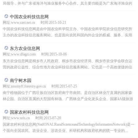
局领导，并与广东省海洋与渔业服务中心合作。其主要功能是为广东海洋渔业的
发展提供基础、辅助和技术服务。承担全省海洋与渔业信息网...
中国农业科技信息网
网址:www.cast.net.cn 时间:2015-10-21
中国农业科技信息网是由中国农业科学院主办、中国农业科学院农业信息研究所
主办的农业科技信息服务网站。也是面向农民和国内外企业的权威、服务、实用
的网络服务平台。它以公共福利为基础，旨在为农业、农村和...
东方农业信息网
网址:www.dfagri.com 时间:2015-10-06
东方农业信息网是桐乡市人民政府、桐乡市农业经济局、桐乡市农业学会联合运
营的政府公益性、综合性地方农业科技信息服务网站。它也是一个高效便捷的信
息交换和在线交易服务平台。该网站位于桐乡，面向全国，采...
南宁树木园
网址:nnsmyff.forestry.gov.cn 时间:2015-07-25
南宁植物园位于广西壮族自治区首府南宁市南郊。是自治区林业厅直属的国家森
林公园、自治区直属的大型国有林场、广西林业产业化龙头企业、国家4A级旅游
景区。它也是中国南方的一个大型植物园，是中国较早建立...
国家农村科技信息网
网址:www.nris.cn 时间:2015-07-20
国家农村科技信息网(NatIONALRuralScienceandTechnologyInformationNetwork)是一
个面向全国农民、农业企业、涉农企业、科研机构和政府机构的统一专业的...