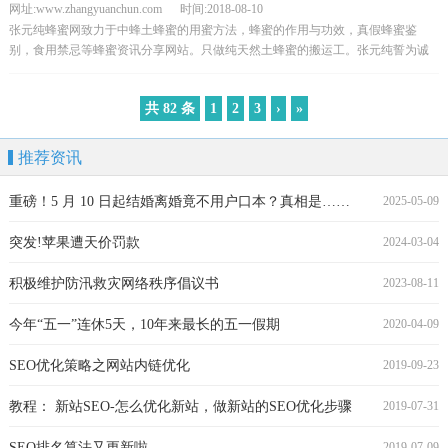
网址:www.zhangyuanchun.com 时间:2018-08-10
张元纯蜂蜜网致力于中蜂土蜂蜜的用蜜方法，蜂蜜的作用与功效，真假蜂蜜鉴
别，食用禁忌等蜂蜜资讯分享网站。只做纯天然土蜂蜜的搬运工。张元纯誓为诚
信蜂农和爱蜜的朋友效劳！
共 82 条
1
2
3
›
»
推荐资讯
重磅！5 月 10 日起结婚离婚竟不用户口本？真相是……
2025-05-09
突发!苹果遭天价罚款
2024-03-04
积极维护防汛救灾网络秩序倡议书
2023-08-11
今年“五一”连休5天，10年来最长的五一假期
2020-04-09
SEO优化策略之网站内链优化
2019-09-23
教程： 新站SEO-怎么优化新站，做新站的SEO优化步骤
2019-07-31
SEO排名算法又更新啦
2019-07-09