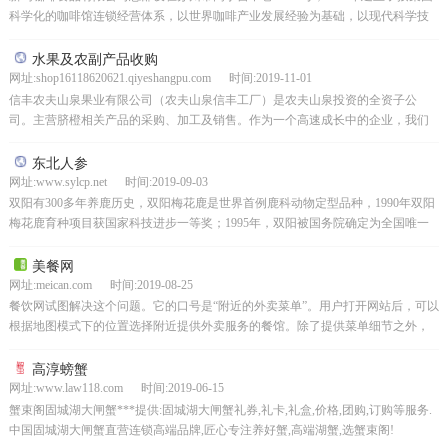
科学化的咖啡馆连锁经营体系，以世界咖啡产业发展经验为基础，以现代科学技
术业绩创立了新信道企业。集团专注于产品的开发...
水果及农副产品收购
网址:shop16118620621.qiyeshangpu.com 时间:2019-11-01
信丰农夫山泉果业有限公司（农夫山泉信丰工厂）是农夫山泉投资的全资子公
司。主营脐橙相关产品的采购、加工及销售。作为一个高速成长中的企业，我们
期待着更多优秀人才的加盟。让员工有机会分享公司的成功，并...
东北人参
网址:www.sylcp.net 时间:2019-09-03
双阳有300多年养鹿历史，双阳梅花鹿是世界首例鹿科动物定型品种，1990年双阳
梅花鹿育种项目获国家科技进步一等奖；1995年，双阳被国务院确定为全国唯一
的“中国梅花鹿之乡”，同年获得了鹿及鹿副产...
美餐网
网址:meican.com 时间:2019-08-25
餐饮网试图解决这个问题。它的口号是“附近的外卖菜单”。用户打开网站后，可以
根据地图模式下的位置选择附近提供外卖服务的餐馆。除了提供菜单细节之外，
餐厅页面还将显示诸如外卖时间、是否有送货费、起价和...
高淳螃蟹
网址:www.law118.com 时间:2019-06-15
蟹束阁固城湖大闸蟹***提供:固城湖大闸蟹礼券,礼卡,礼盒,价格,团购,订购等服务.
中国固城湖大闸蟹直营连锁高端品牌,匠心专注养好蟹,高端湖蟹,选蟹束阁!