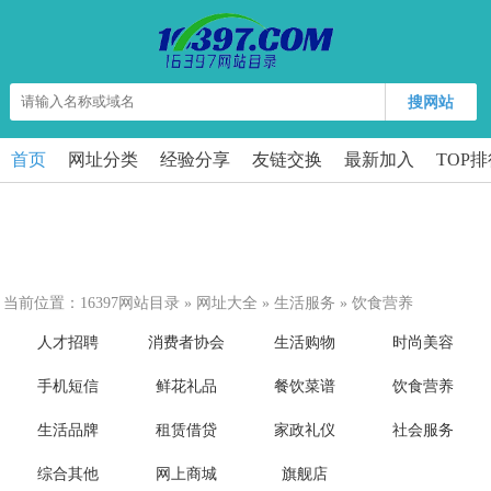
搜网站
首页
网址分类
经验分享
友链交换
最新加入
TOP
当前位置：
16397网站目录
»
网址大全
»
生活服务
»
饮食营养
人才招聘
消费者协会
生活购物
时尚美容
手机短信
鲜花礼品
餐饮菜谱
饮食营养
生活品牌
租赁借贷
家政礼仪
社会服务
综合其他
网上商城
旗舰店