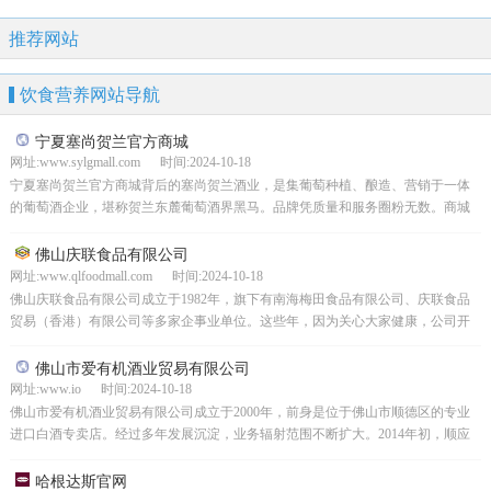
推荐网站
饮食营养网站导航
宁夏塞尚贺兰官方商城
网址:www.sylgmall.com 时间:2024-10-18
宁夏塞尚贺兰官方商城背后的塞尚贺兰酒业，是集葡萄种植、酿造、营销于一体
的葡萄酒企业，堪称贺兰东麓葡萄酒界黑马。品牌凭质量和服务圈粉无数。商城
有专业橡木桶批发等业务，还在全国找葡萄酒投资促进机构，...
佛山庆联食品有限公司
网址:www.qlfoodmall.com 时间:2024-10-18
佛山庆联食品有限公司成立于1982年，旗下有南海梅田食品有限公司、庆联食品
贸易（香港）有限公司等多家企事业单位。这些年，因为关心大家健康，公司开
始搞无糖保健食品的研发和生产，还建了自己的研发基地...
佛山市爱有机酒业贸易有限公司
网址:www.io 时间:2024-10-18
佛山市爱有机酒业贸易有限公司成立于2000年，前身是位于佛山市顺德区的专业
进口白酒专卖店。经过多年发展沉淀，业务辐射范围不断扩大。2014年初，顺应
趋势，公司从专卖店转型为白酒进口商，直接和国外...
哈根达斯官网