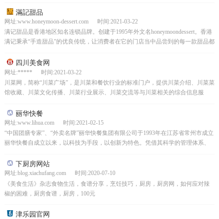
导和促进食品生产、流通、消费健康发展。
滿記甜品
网址:www.honeymoon-dessert.com 时间:2021-03-22
满记甜品是香港地区知名连锁品牌。创建于1995年外文名honeymoondessert。香港
满记秉承“手造甜品”的优良传统，让消费者在它的门店当中品尝到的每一款甜品都
是手造、生磨出来的，而且选用...
四川美食网
网址:***** 时间:2021-03-22
川菜网，简称“川菜广场”，是川菜和餐饮行业的标准门户，提供川菜介绍、川菜菜
馆收藏、川菜文化传播、川菜行业展示、川菜交流等与川菜相关的综合信息服
务。它是目前互联网上最正宗、最专业、最全面的川菜网站...
丽华快餐
网址:www.lihua.com 时间:2021-02-15
“中国团膳专家”、“外卖名牌”丽华快餐集团有限公司于1993年在江苏省常州市成立
丽华快餐自成立以来，以科技为手段，以创新为特色。凭借其科学的管理体系、
优秀的产品、优质的服务和品牌信誉，以“新鲜、...
下厨房网站
网址:blog.xiachufang.com 时间:2020-07-10
《美食生活》杂志食物生活，食谱分享，烹饪技巧，厨房，厨房网，如何应对辣
椒的困难，厨房食谱，厨房，100元
津乐园官网