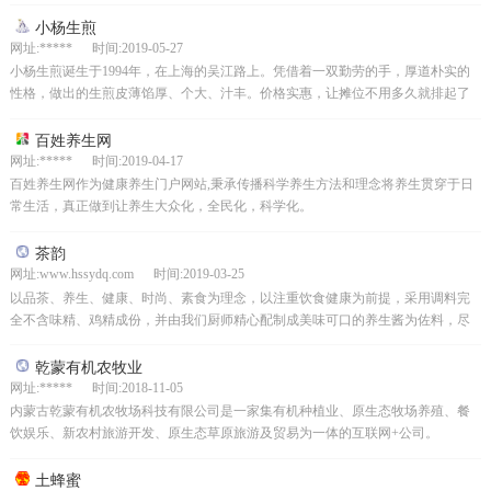
小杨生煎
网址:***** 时间:2019-05-27
小杨生煎诞生于1994年，在上海的吴江路上。凭借着一双勤劳的手，厚道朴实的
性格，做出的生煎皮薄馅厚、个大、汁丰。价格实惠，让摊位不用多久就排起了
争买小杨生煎的长龙，这一排，就是21年.........
百姓养生网
网址:***** 时间:2019-04-17
百姓养生网作为健康养生门户网站,秉承传播科学养生方法和理念将养生贯穿于日
常生活，真正做到让养生大众化，全民化，科学化。
茶韵
网址:www.hssydq.com 时间:2019-03-25
以品茶、养生、健康、时尚、素食为理念，以注重饮食健康为前提，采用调料完
全不含味精、鸡精成份，并由我们厨师精心配制成美味可口的养生酱为佐料，尽
心让您品尝到现代都市人真正养生、健康的营养素食。
乾蒙有机农牧业
网址:***** 时间:2018-11-05
内蒙古乾蒙有机农牧场科技有限公司是一家集有机种植业、原生态牧场养殖、餐
饮娱乐、新农村旅游开发、原生态草原旅游及贸易为一体的互联网+公司。
土蜂蜜