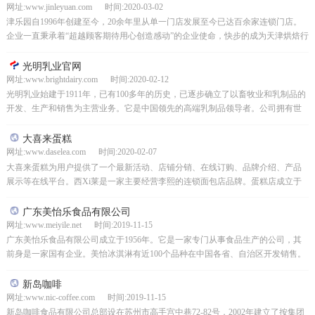
网址:www.jinleyuan.com 时间:2020-03-02
津乐园自1996年创建至今，20余年里从单一门店发展至今已达百余家连锁门店。
企业一直秉承着“超越顾客期待用心创造感动”的企业使命，快步的成为天津烘焙行
业的翘楚，缔造了连锁经营的卓越品牌。津乐园在...
光明乳业官网
网址:www.brightdairy.com 时间:2020-02-12
光明乳业始建于1911年，已有100多年的历史，已逐步确立了以畜牧业和乳制品的
开发、生产和销售为主营业务。它是中国领先的高端乳制品领导者。公司拥有世
界一流的乳品研究所、乳品加工设备和先进的乳品加...
大喜来蛋糕
网址:www.daselea.com 时间:2020-02-07
大喜来蛋糕为用户提供了一个最新活动、店铺分销、在线订购、品牌介绍、产品
展示等在线平台。西Xi莱是一家主要经营李熙的连锁面包店品牌。蛋糕店成立于
1996年，是一家主要经营生日蛋糕、各种西点面包、月...
广东美怡乐食品有限公司
网址:www.meiyile.net 时间:2019-11-15
广东美怡乐食品有限公司成立于1956年。它是一家专门从事食品生产的公司，其
前身是一家国有企业。美怡冰淇淋有近100个品种在中国各省、自治区开发销售。
它在全国拥有数百家经销商和数万家营销网点，是中...
新岛咖啡
网址:www.nic-coffee.com 时间:2019-11-15
新岛咖啡食品有限公司总部设在苏州市高手宫中巷72-82号，2002年建立了按集团