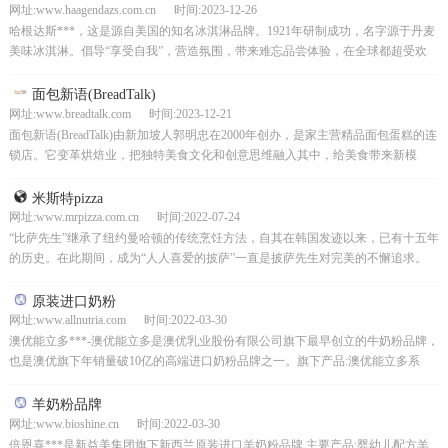
网址:www.haagendazs.com.cn 时间:2023-12-26
哈根达斯***，这是源自美国的知名冰淇淋品牌。1921年研制成功，名字源于丹麦
美味冰淇淋。倡导“享受自我”，营造氛围，带来难忘品尝体验，在全球都超受欢
迎。
面包新语(BreadTalk)
网址:www.breadtalk.com 时间:2023-12-21
面包新语(BreadTalk)由新加坡人郭明忠在2000年创办，是家主营精品面包蛋糕的连
锁店。它变革烘焙业，把独特美食文化和创意思维融入其中，给美食带来新模
样，还获众多认可！
米斯特pizza
网址:www.mrpizza.com.cn 时间:2022-07-24
“比萨先生”继承了纽约曼哈顿的传统烹饪方法，自其在韩国发迹以来，已有十五年
的历史。在此期间，成为“人人喜爱的披萨”一直是披萨先生对完美的不懈追求。
1990年与日本“比萨先生日本”公司达成技术合作...
原装进口奶粉
网址:www.allnutria.com 时间:2022-03-30
澳优能立多***-澳优能立多是澳优乳业股份有限公司旗下最早创立的牛奶粉品牌，
也是澳优旗下年销量破10亿的高端进口奶粉品牌之一。旗下产品:澳优能立多系
列，澳优优+系列，澳优爱优系列系列，奶源品质，...
羊奶粉品牌
网址:www.bioshine.cn 时间:2022-03-30
倍恩喜***是新益美集团旗下新西兰原装进口羊奶粉品牌,主要产品:婴幼儿配方羊