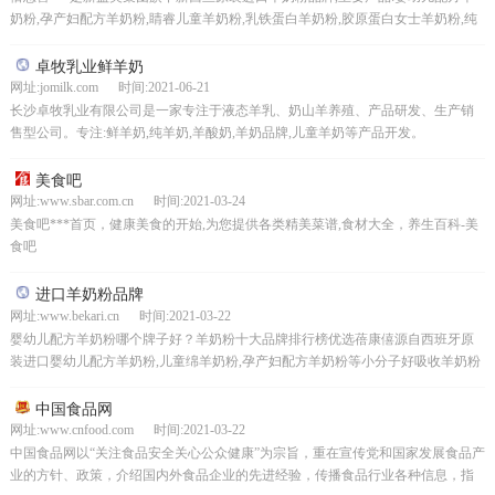
奶粉,孕产妇配方羊奶粉,睛睿儿童羊奶粉,乳铁蛋白羊奶粉,胶原蛋白女士羊奶粉,纯
羊配方奶粉,营养更好吸收。
卓牧乳业鲜羊奶
网址:jomilk.com 时间:2021-06-21
长沙卓牧乳业有限公司是一家专注于液态羊乳、奶山羊养殖、产品研发、生产销
售型公司。专注:鲜羊奶,纯羊奶,羊酸奶,羊奶品牌,儿童羊奶等产品开发。
美食吧
网址:www.sbar.com.cn 时间:2021-03-24
美食吧***首页，健康美食的开始,为您提供各类精美菜谱,食材大全，养生百科-美
食吧
进口羊奶粉品牌
网址:www.bekari.cn 时间:2021-03-22
婴幼儿配方羊奶粉哪个牌子好？羊奶粉十大品牌排行榜优选蓓康僖源自西班牙原
装进口婴幼儿配方羊奶粉,儿童绵羊奶粉,孕产妇配方羊奶粉等小分子好吸收羊奶粉
助力宝宝健康成长
中国食品网
网址:www.cnfood.com 时间:2021-03-22
中国食品网以“关注食品安全关心公众健康”为宗旨，重在宣传党和国家发展食品产
业的方针、政策，介绍国内外食品企业的先进经验，传播食品行业各种信息，指